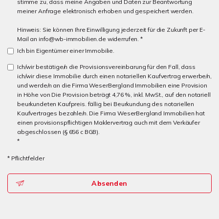
stimme zu, dass meine Angaben und Daten zur Beantwortung
meiner Anfrage elektronisch erhoben und gespeichert werden.
Hinweis: Sie können Ihre Einwilligung jederzeit für die Zukunft per E-
Mail an info@wb-immobilien.de widerrufen. *
Ich bin Eigentümer einer Immobilie.
Ich/wir bestätige/n die Provisionsvereinbarung für den Fall, dass
ich/wir diese Immobilie durch einen notariellen Kaufvertrag erwerbe/n,
und werde/n an die Firma WeserBergland Immobilien eine Provision
in Höhe von Die Provision beträgt 4,76 %, inkl. MwSt., auf den notariell
beurkundeten Kaufpreis. fällig bei Beurkundung des notariellen
Kaufvertrages bezahle/n. Die Firma WeserBergland Immobilien hat
einen provisionspflichtigen Maklervertrag auch mit dem Verkäufer
abgeschlossen (§ 656 c BGB).
*
* Pflichtfelder
Absenden