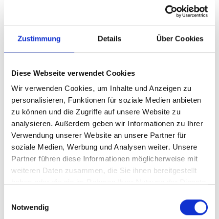
- Ca. 600 m² Fläche mit Erweiterungspotenzial innen &
außen
- Geplante Glasarchitektur mit außergewöhnlicher
Zustimmung
Details
Über Cookies
Raumwirkung
- Etablierte kulturelle Nutzung & bestehende Frequenz
- Fördermittel- und Kooperationsmöglichkeiten
Diese Webseite verwendet Cookies
- Attraktiv für Investoren, Gastronomen und kreative
Wir verwenden Cookies, um Inhalte und Anzeigen zu
Stadtgestalter
personalisieren, Funktionen für soziale Medien anbieten
zu können und die Zugriffe auf unsere Website zu
"Der Bunker" ist mehr als eine Immobilie. Er ist ein Stück
analysieren. Außerdem geben wir Informationen zu Ihrer
Stadtidentität, ein kultureller Anziehungspunkt und eine
Verwendung unserer Website an unsere Partner für
seltene Chance, Geschichte neu zu interpretieren. Ein
soziale Medien, Werbung und Analysen weiter. Unsere
Projekt für Menschen mit Vision - und Sinn für Substanz.
Partner führen diese Informationen möglicherweise mit
weiteren Daten zusammen, die Sie ihnen bereitgestellt
haben oder die sie im Rahmen Ihrer Nutzung der Dienste
Nutzen Sie die Gelegenheit, einen Ort mit Vergangenheit
gesammelt haben.
in einen lebendigen Treffpunkt der Zukunft zu
Einwilligungsauswahl
Notwendig
verwandeln.