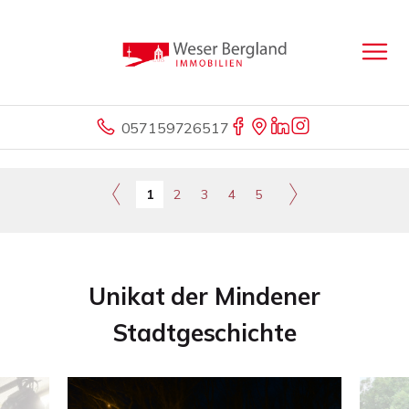
057159726517
1
2
3
4
5
Unikat der Mindener
Stadtgeschichte