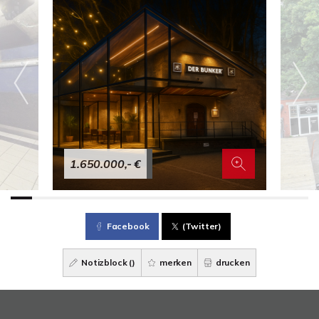
1.650.000,- €
Facebook
(Twitter)
Notizblock (
)
merken
drucken