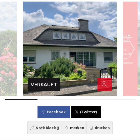
VERKAUFT
Facebook
(Twitter)
Notizblock (
)
merken
drucken