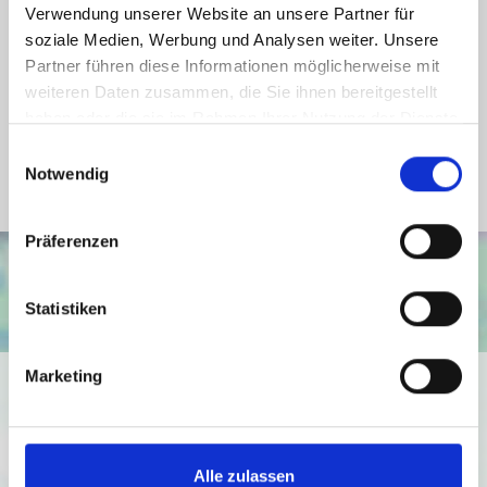
Energieausweis Werteklasse
H
Verwendung unserer Website an unsere Partner für
soziale Medien, Werbung und Analysen weiter. Unsere
Energieausweis Baujahr
1974
Partner führen diese Informationen möglicherweise mit
Energieausweis Gebäudeart
Wohngebäude
weiteren Daten zusammen, die Sie ihnen bereitgestellt
Heizung
Zentralheizung
haben oder die sie im Rahmen Ihrer Nutzung der Dienste
gesammelt haben.
Einwilligungsauswahl
Befeuerung
Öl
Notwendig
Präferenzen
Statistiken
Marketing
Ich bin damit einverstanden, dass mir Karten von Google
angezeigt werden. Es gelten die
Datenschutzbedingungen von Google
(
https://policies.google.com/privacy
).
Alle zulassen