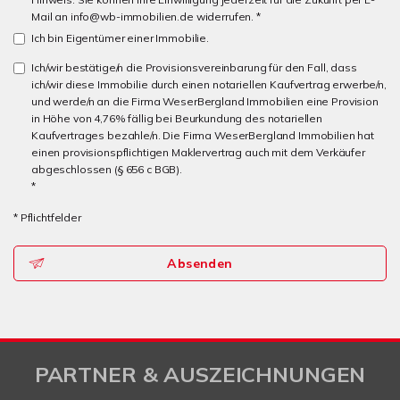
Mail an info@wb-immobilien.de widerrufen. *
Ich bin Eigentümer einer Immobilie.
Ich/wir bestätige/n die Provisionsvereinbarung für den Fall, dass
ich/wir diese Immobilie durch einen notariellen Kaufvertrag erwerbe/n,
und werde/n an die Firma WeserBergland Immobilien eine Provision
in Höhe von 4,76% fällig bei Beurkundung des notariellen
Kaufvertrages bezahle/n. Die Firma WeserBergland Immobilien hat
einen provisionspflichtigen Maklervertrag auch mit dem Verkäufer
abgeschlossen (§ 656 c BGB).
*
* Pflichtfelder
Absenden
PARTNER & AUSZEICHNUNGEN