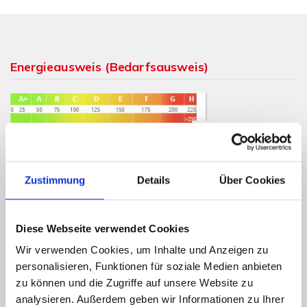
Energieausweis (Bedarfsausweis)
261,90 kWh / (m²*a)
Endenergiebedarf
Zustimmung
Details
Über Cookies
Diese Webseite verwendet Cookies
Weitere Informationen
Wir verwenden Cookies, um Inhalte und Anzeigen zu
personalisieren, Funktionen für soziale Medien anbieten
Wesentlicher Energieträger
Öl
zu können und die Zugriffe auf unsere Website zu
Energieausweis gültig bis
02.06.2030
analysieren. Außerdem geben wir Informationen zu Ihrer