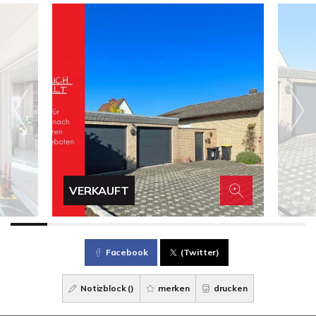
VERKAUFT
Facebook
(Twitter)
Notizblock (
)
merken
drucken