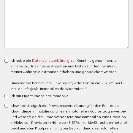
Ich habe die
Datenschutzerklärung
zur Kenntnis genommen. Ich
stimme zu, dass meine Angaben und Daten zur Beantwortung
meiner Anfrage elektronisch erhoben und gespeichert werden.
Hinweis: Sie können Ihre Einwilligung jederzeit für die Zukunft per E-
Mail an info@wb-immobilien.de widerrufen. *
Ich bin Eigentümer einer Immobilie.
Ich/wir bestätige/n die Provisionsvereinbarung für den Fall, dass
ich/wir diese Immobilie durch einen notariellen Kaufvertrag erwerbe/n,
und werde/n an die Firma WeserBergland Immobilien eine Provision
in Höhe von Provision in Höhe von 3,57%, inkl. MwSt., auf den notariell
beurkundeten Kaufpreis. fällig bei Beurkundung des notariellen