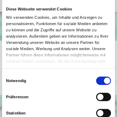
Diese Webseite verwendet Cookies
Wir verwenden Cookies, um Inhalte und Anzeigen zu
personalisieren, Funktionen für soziale Medien anbieten
zu können und die Zugriffe auf unsere Website zu
analysieren. Außerdem geben wir Informationen zu Ihrer
Verwendung unserer Website an unsere Partner für
Ich bin damit einverstanden, dass mir Karten von Google
soziale Medien, Werbung und Analysen weiter. Unsere
angezeigt werden. Es gelten die
Partner führen diese Informationen möglicherweise mit
weiteren Daten zusammen, die Sie ihnen bereitgestellt
Datenschutzbedingungen von Google
haben oder die sie im Rahmen Ihrer Nutzung der Dienste
(
https://policies.google.com/privacy
).
gesammelt haben.
Einwilligungsauswahl
Notwendig
Ich bin einverstanden
Präferenzen
Statistiken