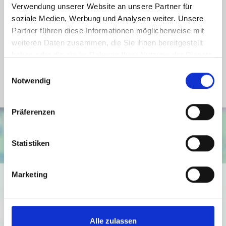
Energieausweis Werteklasse
H
Verwendung unserer Website an unsere Partner für
soziale Medien, Werbung und Analysen weiter. Unsere
Energieausweis Baujahr
1974
Partner führen diese Informationen möglicherweise mit
Energieausweis Gebäudeart
Wohngebäude
weiteren Daten zusammen, die Sie ihnen bereitgestellt
Heizung
Zentralheizung
haben oder die sie im Rahmen Ihrer Nutzung der Dienste
gesammelt haben.
Einwilligungsauswahl
Befeuerung
Öl
Notwendig
Präferenzen
Statistiken
Marketing
Ich bin damit einverstanden, dass mir Karten von Google
angezeigt werden. Es gelten die
Datenschutzbedingungen von Google
(
https://policies.google.com/privacy
).
Alle zulassen