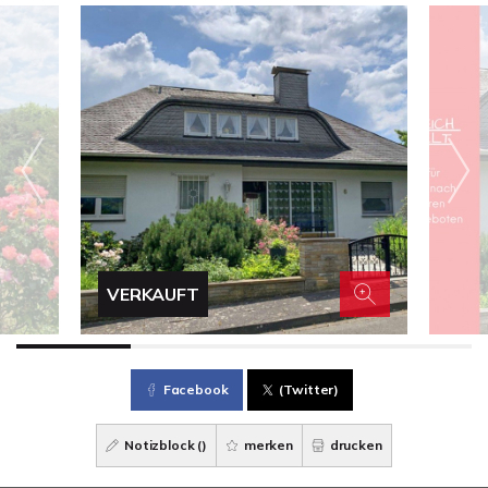
VERKAUFT
Facebook
(Twitter)
Notizblock (
)
merken
drucken