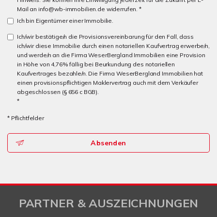
Mail an info@wb-immobilien.de widerrufen. *
Ich bin Eigentümer einer Immobilie.
Ich/wir bestätige/n die Provisionsvereinbarung für den Fall, dass
ich/wir diese Immobilie durch einen notariellen Kaufvertrag erwerbe/n,
und werde/n an die Firma WeserBergland Immobilien eine Provision
in Höhe von 4,76% fällig bei Beurkundung des notariellen
Kaufvertrages bezahle/n. Die Firma WeserBergland Immobilien hat
einen provisionspflichtigen Maklervertrag auch mit dem Verkäufer
abgeschlossen (§ 656 c BGB).
*
* Pflichtfelder
Absenden
PARTNER & AUSZEICHNUNGEN