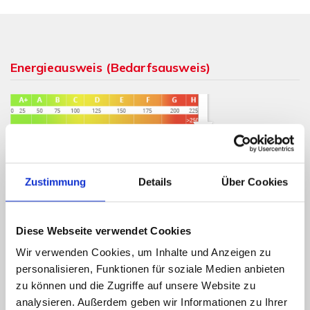
Energieausweis (Bedarfsausweis)
261,90 kWh / (m²*a)
Endenergiebedarf
Zustimmung
Details
Über Cookies
Diese Webseite verwendet Cookies
Weitere Informationen
Wir verwenden Cookies, um Inhalte und Anzeigen zu
personalisieren, Funktionen für soziale Medien anbieten
Wesentlicher Energieträger
Öl
zu können und die Zugriffe auf unsere Website zu
Energieausweis gültig bis
02.06.2030
analysieren. Außerdem geben wir Informationen zu Ihrer