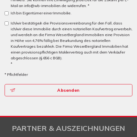
Mail an info@wb-immobilien.de widerrufen. *
Ich bin Eigentümer einer Immobilie.
Ich/wir bestätige/n die Provisionsvereinbarung für den Fall, dass
ich/wir diese Immobilie durch einen notariellen Kaufvertrag erwerbe/n,
und werde/n an die Firma WeserBergland Immobilien eine Provision
in Höhe von 4,76% fällig bei Beurkundung des notariellen
Kaufvertrages bezahle/n. Die Firma WeserBergland Immobilien hat
einen provisionspflichtigen Maklervertrag auch mit dem Verkäufer
abgeschlossen (§ 656 c BGB).
*
* Pflichtfelder
Absenden
PARTNER & AUSZEICHNUNGEN