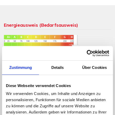
Energieausweis (Bedarfsausweis)
261,90 kWh / (m²*a)
Endenergiebedarf
Zustimmung
Details
Über Cookies
Diese Webseite verwendet Cookies
Weitere Informationen
Wir verwenden Cookies, um Inhalte und Anzeigen zu
personalisieren, Funktionen für soziale Medien anbieten
Wesentlicher Energieträger
Öl
zu können und die Zugriffe auf unsere Website zu
Energieausweis gültig bis
02.06.2030
analysieren. Außerdem geben wir Informationen zu Ihrer