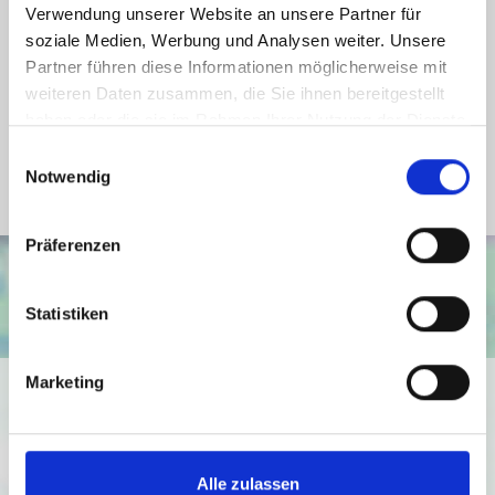
Energieausweis Werteklasse
H
Verwendung unserer Website an unsere Partner für
soziale Medien, Werbung und Analysen weiter. Unsere
Energieausweis Baujahr
1974
Partner führen diese Informationen möglicherweise mit
Energieausweis Gebäudeart
Wohngebäude
weiteren Daten zusammen, die Sie ihnen bereitgestellt
Heizung
Zentralheizung
haben oder die sie im Rahmen Ihrer Nutzung der Dienste
gesammelt haben.
Einwilligungsauswahl
Befeuerung
Öl
Notwendig
Präferenzen
Statistiken
Marketing
Ich bin damit einverstanden, dass mir Karten von Google
angezeigt werden. Es gelten die
Datenschutzbedingungen von Google
(
https://policies.google.com/privacy
).
Alle zulassen