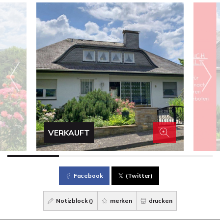
VERKAUFT
Facebook
(Twitter)
Notizblock (
)
merken
drucken