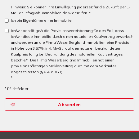
Hinweis: Sie können Ihre Einwilligung jederzeit für die Zukunft per E-
Mail an info@wb-immobilien.de widerrufen. *
Ich bin Eigentümer einer Immobilie.
Ich/wir bestätige/n die Provisionsvereinbarung für den Fall, dass
ich/wir diese Immobilie durch einen notariellen Kaufvertrag erwerbe/n,
und werde/n an die Firma WeserBergland Immobilien eine Provision
in Höhe von 3,57%, inkl. MwSt., auf den notariell beurkundeten
Kaufpreis fällig bei Beurkundung des notariellen Kaufvertrages
bezahle/n. Die Firma WeserBergland Immobilien hat einen
provisionspflichtigen Maklervertrag auch mit dem Verkäufer
abgeschlossen (§ 656 c BGB).
*
* Pflichtfelder
Absenden