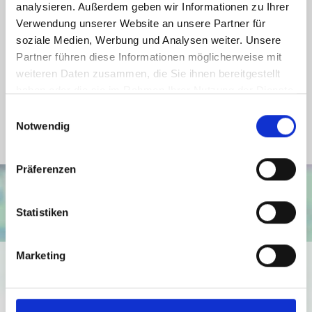
Energieausweis gültig bis
17.12.2030
analysieren. Außerdem geben wir Informationen zu Ihrer
Energieausweis Werteklasse
H
Verwendung unserer Website an unsere Partner für
soziale Medien, Werbung und Analysen weiter. Unsere
Energieausweis Baujahr
1928
Partner führen diese Informationen möglicherweise mit
Energieausweis Gebäudeart
Wohngebäude
weiteren Daten zusammen, die Sie ihnen bereitgestellt
haben oder die sie im Rahmen Ihrer Nutzung der Dienste
Heizung
Zentralheizung
gesammelt haben.
Einwilligungsauswahl
Befeuerung
Gas
Notwendig
Präferenzen
Statistiken
Marketing
Ich bin damit einverstanden, dass mir Karten von Google
angezeigt werden. Es gelten die
Datenschutzbedingungen von Google