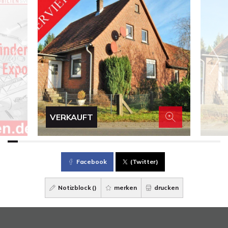
VERKAUFT
Facebook
(Twitter)
Notizblock (
)
merken
drucken