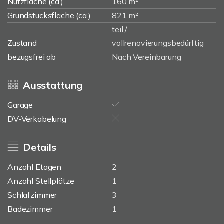
Nutzfläche (ca.)
160 m²
Grundstücksfläche (ca.)
821 m²
teil /
Zustand
vollrenovierungsbedürftig
bezugsfrei ab
Nach Vereinbarung
Ausstattung
Garage
DV-Verkabelung
Details
Anzahl Etagen
2
Anzahl Stellplätze
1
Schlafzimmer
3
Badezimmer
1