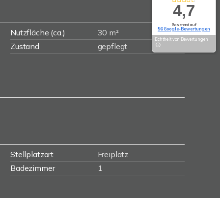
4,7
Basierend auf
56 Google-Bewertungen
Nutzfläche (ca.)
30 m²
Echtheit von Bewertungen
Zustand
gepflegt
Stellplatzart
Freiplatz
Badezimmer
1