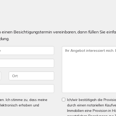
einen Besichtigungstermin vereinbaren, dann füllen Sie einfa
dung.
n. Ich stimme zu, dass meine
Ich/wir bestätige/n die Provisi
lektronisch erhoben und
durch einen notariellen Kaufv
Immobilien eine Provision in 
gesetzlichen Regelungen zur T