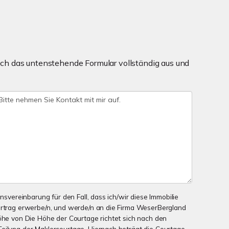
ch das untenstehende Formular vollständig aus und
onsvereinbarung für den Fall, dass ich/wir diese Immobilie
ertrag erwerbe/n, und werde/n an die Firma WeserBergland
Höhe von Die Höhe der Courtage richtet sich nach den
eilung der Maklercourtage. Hiernach beträgt die Courtage