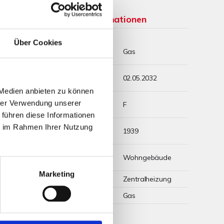
Weitere Informationen
Über Cookies
Wesentlicher
Gas
Energieträger
Energieausweis
02.05.2032
gültig bis
 Medien anbieten zu können
Energieausweis
hrer Verwendung unserer
F
Werteklasse
 führen diese Informationen
Energieausweis
ie im Rahmen Ihrer Nutzung
1939
Baujahr
Energieausweis
Wohngebäude
Gebäudeart
Marketing
Heizung
Zentralheizung
Befeuerung
Gas