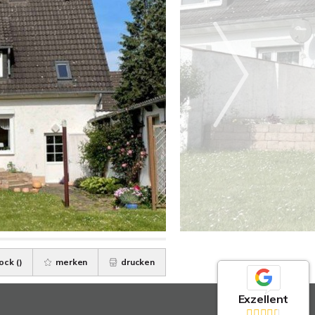
ock (
)
merken
drucken
Exzellent