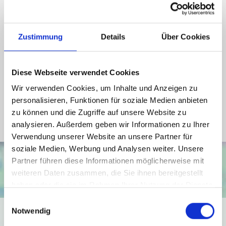
Wesentlicher Energieträger
Öl
Zustimmung
Details
Über Cookies
Energieausweis Werteklasse
F
Energieausweis Baujahr
1981
Diese Webseite verwendet Cookies
Energieausweis Gebäudeart
Wohngebäude
Wir verwenden Cookies, um Inhalte und Anzeigen zu
Heizung
Zentralheizung
personalisieren, Funktionen für soziale Medien anbieten
Befeuerung
Öl
zu können und die Zugriffe auf unsere Website zu
analysieren. Außerdem geben wir Informationen zu Ihrer
Verwendung unserer Website an unsere Partner für
soziale Medien, Werbung und Analysen weiter. Unsere
Partner führen diese Informationen möglicherweise mit
weiteren Daten zusammen, die Sie ihnen bereitgestellt
haben oder die sie im Rahmen Ihrer Nutzung der Dienste
gesammelt haben.
Einwilligungsauswahl
Notwendig
Ich bin damit einverstanden, dass mir Karten von Google
angezeigt werden. Es gelten die