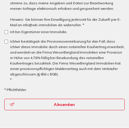
stimme zu, dass meine Angaben und Daten zur Beantwortung
meiner Anfrage elektronisch erhoben und gespeichert werden.
Hinweis: Sie können Ihre Einwilligung jederzeit für die Zukunft per E-
Mail an info@wb-immobilien.de widerrufen. *
Ich bin Eigentümer einer Immobilie.
Ich/wir bestätige/n die Provisionsvereinbarung für den Fall, dass
ich/wir diese Immobilie durch einen notariellen Kaufvertrag erwerbe/n,
und werde/n an die Firma WeserBergland Immobilien eine Provision
in Höhe von 4,76% fällig bei Beurkundung des notariellen
Kaufvertrages bezahle/n. Die Firma WeserBergland Immobilien hat
einen provisionspflichtigen Maklervertrag auch mit dem Verkäufer
abgeschlossen (§ 656 c BGB).
*
* Pflichtfelder
Absenden