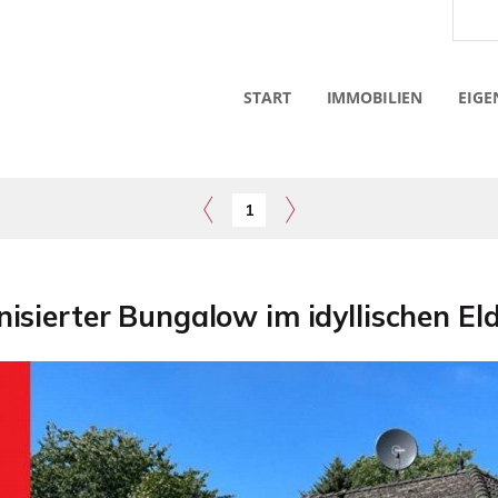
START
IMMOBILIEN
EIGE
1
isierter Bungalow im idyllischen El