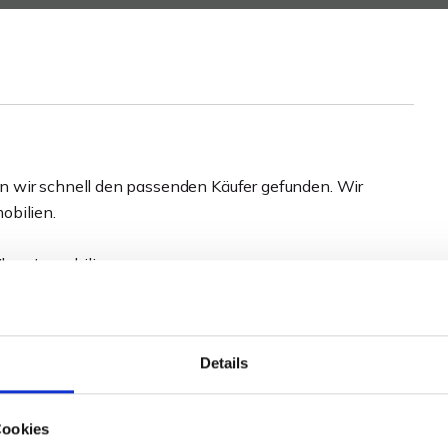
n wir schnell den passenden Käufer gefunden. Wir
obilien.
Ihrer Immobilie.
der Baugrundstück verkaufen wollen, melden Sie sich bei
Details
Cookies