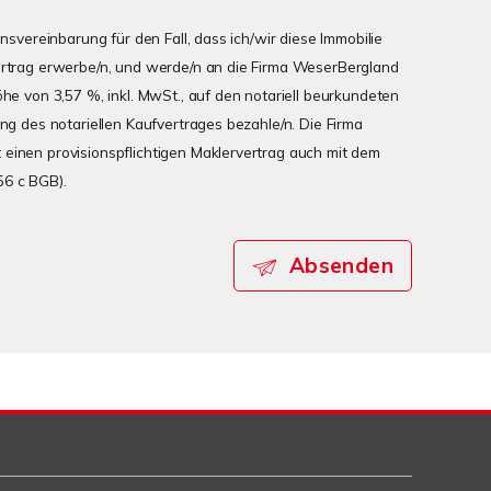
onsvereinbarung für den Fall, dass ich/wir diese Immobilie
ertrag erwerbe/n, und werde/n an die Firma WeserBergland
öhe von 3,57 %, inkl. MwSt., auf den notariell beurkundeten
ung des notariellen Kaufvertrages bezahle/n. Die Firma
einen provisionspflichtigen Maklervertrag auch mit dem
56 c BGB).
Absenden