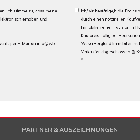
n. Ich stimme zu, dass meine
Ich/wir bestätige/n die Provisi
lektronisch erhoben und
durch einen notariellen Kaufv
Immobilien eine Provision in H
Kaufpreis. fällig bei Beurkund
Zukunft per E-Mail an info@wb-
WeserBergland Immobilien hat 
Verkäufer abgeschlossen (§ 6
*
PARTNER & AUSZEICHNUNGEN