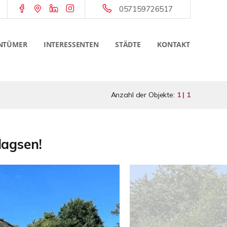
057159726517
NTÜMER
INTERESSENTEN
STÄDTE
KONTAKT
Anzahl der Objekte:
1 | 1
dagsen!