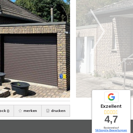
Exzellent
ock (
)
merken
drucken
4,7
Basierend auf
56 Google-Bewertungen