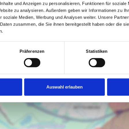
nhalte und Anzeigen zu personalisieren, Funktionen für soziale
Website zu analysieren. Außerdem geben wir Informationen zu I
r soziale Medien, Werbung und Analysen weiter. Unsere Partner
 Daten zusammen, die Sie ihnen bereitgestellt haben oder die s
n.
Präferenzen
Statistiken
Ich bin damit einverstanden, dass mir Karten von Google
angezeigt werden. Es gelten die Datenschutzbedingungen
von Google (
https://policies.google.com/privacy
).
Auswahl erlauben
Ich bin einverstanden