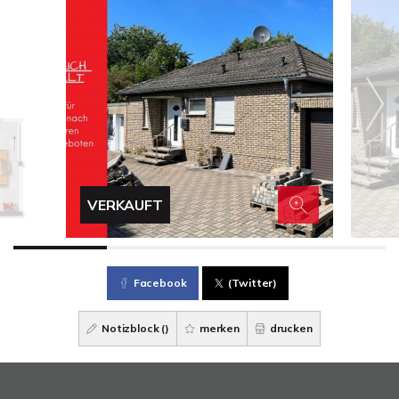
VERKAUFT
Facebook
(Twitter)
Notizblock (
)
merken
drucken