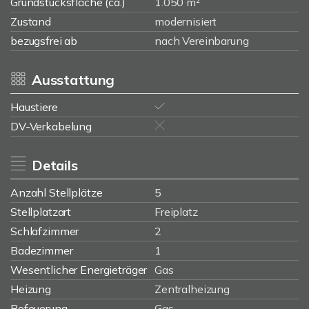
Grundstücksfläche (ca.)
1.050 m²
Zustand
modernisiert
bezugsfrei ab
nach Vereinbarung
Ausstattung
Haustiere
DV-Verkabelung
Details
Anzahl Stellplätze
5
Stellplatzart
Freiplatz
Schlafzimmer
2
Badezimmer
1
Wesentlicher Energieträger
Gas
Heizung
Zentralheizung
Befeuerung
Gas