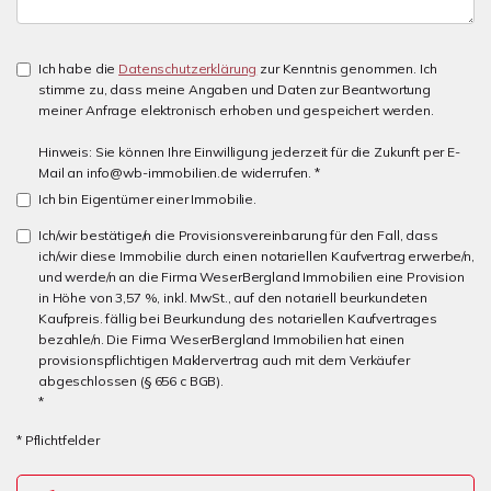
Ich habe die
Datenschutzerklärung
zur Kenntnis genommen. Ich
stimme zu, dass meine Angaben und Daten zur Beantwortung
meiner Anfrage elektronisch erhoben und gespeichert werden.
Hinweis: Sie können Ihre Einwilligung jederzeit für die Zukunft per E-
Mail an info@wb-immobilien.de widerrufen. *
Ich bin Eigentümer einer Immobilie.
Ich/wir bestätige/n die Provisionsvereinbarung für den Fall, dass
ich/wir diese Immobilie durch einen notariellen Kaufvertrag erwerbe/n,
und werde/n an die Firma WeserBergland Immobilien eine Provision
in Höhe von 3,57 %, inkl. MwSt., auf den notariell beurkundeten
Kaufpreis. fällig bei Beurkundung des notariellen Kaufvertrages
bezahle/n. Die Firma WeserBergland Immobilien hat einen
provisionspflichtigen Maklervertrag auch mit dem Verkäufer
abgeschlossen (§ 656 c BGB).
*
* Pflichtfelder