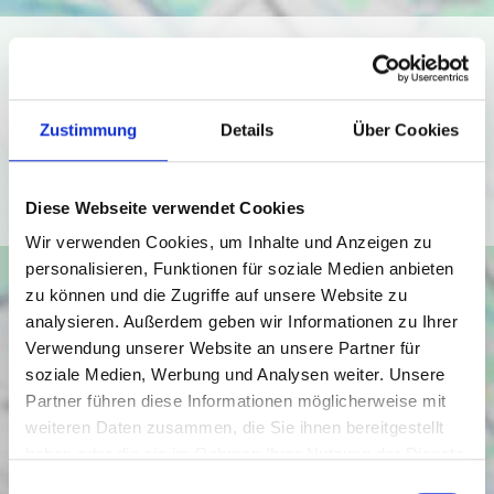
Ich bin damit einverstanden, dass mir Karten von Google
angezeigt werden. Es gelten die
Datenschutzbedingungen von Google
Zustimmung
Details
Über Cookies
(
https://policies.google.com/privacy
).
Ich bin einverstanden
Diese Webseite verwendet Cookies
Wir verwenden Cookies, um Inhalte und Anzeigen zu
personalisieren, Funktionen für soziale Medien anbieten
zu können und die Zugriffe auf unsere Website zu
analysieren. Außerdem geben wir Informationen zu Ihrer
Verwendung unserer Website an unsere Partner für
soziale Medien, Werbung und Analysen weiter. Unsere
Partner führen diese Informationen möglicherweise mit
weiteren Daten zusammen, die Sie ihnen bereitgestellt
haben oder die sie im Rahmen Ihrer Nutzung der Dienste
gesammelt haben.
Einwilligungsauswahl