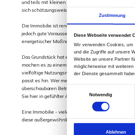
und teils mit kleinen gemütlichen Bereichen. Die 
sich schätzungsweise auf rund 240 m².
Zustimmung
Die Immobilie ist renovierungsbedürftig, teilweise s
jedoch gute Voraussetzungen, um seinen eigenen 
Diese Webseite verwendet 
energetischer Maßnahmen förderfähig zu machen.
Wir verwenden Cookies, um I
und die Zugriffe auf unsere 
Das Grundstück hat eine Gesamtfläche von über 3.00
Website an unsere Partner fü
machen es zu einem idyllischen Ort. Das Grundstück
möglicherweise mit weiteren
vielfältige Nutzungsmöglichkeiten. Ob Sie Pferde, E
der Dienste gesammelt habe
passt es hin. Wer mehr Platz benötigt, kann eine a
Einwilligungsauswahl
überschaubaren Betrag von 200,- Euro / Jahr dazu
Notwendig
Sie hier in gefühlter Alleinlage, mit viel Privatsphä
Eine Immobilie - viele Möglichkeiten. Entscheiden S
diese außergewöhnliche Immobilie bei einem ausführ
Ablehnen