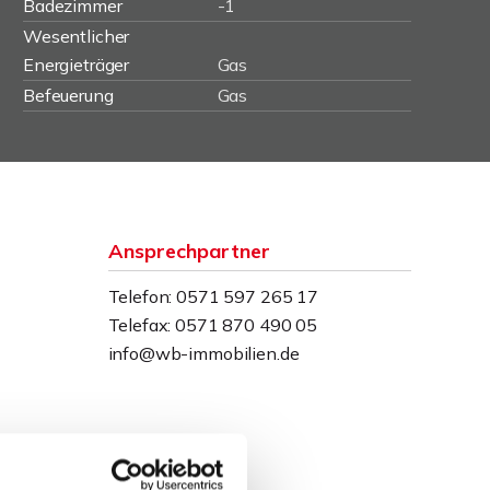
Badezimmer
-1
Wesentlicher
Energieträger
Gas
Befeuerung
Gas
Ansprechpartner
Telefon: 0571 597 265 17
Telefax: 0571 870 490 05
info@wb-immobilien.de