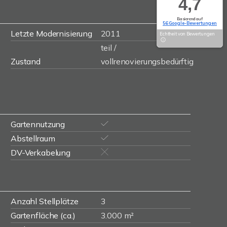
4,7
Basierend auf
56 Google-Bewertungen
Letzte Modernisierung
2011
Echtheit von Bewertungen
teil /
Zustand
vollrenovierungsbedürftig
Gartennutzung
Abstellraum
DV-Verkabelung
Anzahl Stellplätze
3
Gartenfläche (ca.)
3.000 m²