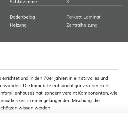
Schlafzimmer
3
Bodenbelag
Parkett, Laminat
Heizung
Zentralheizung
richtet und in den 70er Jahren in ein stilvolles und
erwandelt. Die Immobilie entspricht ganz sicher nicht
Einfamilienhauses hat, sondern vereint Komponenten, wie
Gemütlichkeit in einer gelungenden Mischung, die
schätzen wissen werden.
ils verwinkelt, teils mit hellen, lichtdurchfluteten Räumen