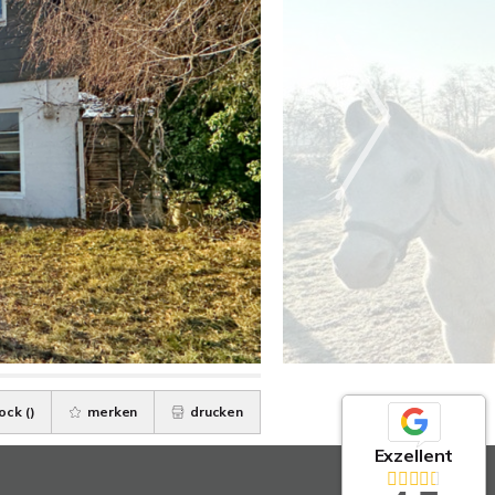
ock (
)
merken
drucken
Exzellent