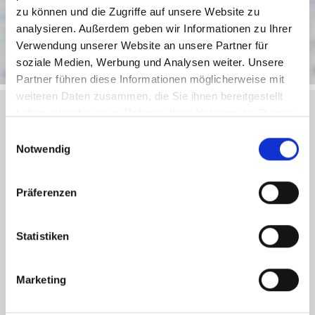
zu können und die Zugriffe auf unsere Website zu
analysieren. Außerdem geben wir Informationen zu Ihrer
Verwendung unserer Website an unsere Partner für
soziale Medien, Werbung und Analysen weiter. Unsere
Partner führen diese Informationen möglicherweise mit
weiteren Daten zusammen, die Sie ihnen bereitgestellt
haben oder die sie im Rahmen Ihrer Nutzung der Dienste
gesammelt haben.
Einwilligungsauswahl
Objektanfrage
Notwendig
Sie haben noch Fragen zu dem Angebot oder wollen
Präferenzen
einen Besichtigungstermin vereinbaren, dann füllen Sie
einfach das untenstehende Formular vollständig aus und
Statistiken
wir setzen uns schnellstmöglich mit Ihnen in Verbindung.
Marketing