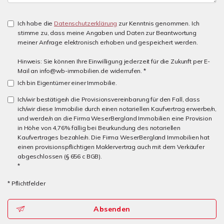
Ich habe die
Datenschutzerklärung
zur Kenntnis genommen. Ich
stimme zu, dass meine Angaben und Daten zur Beantwortung
meiner Anfrage elektronisch erhoben und gespeichert werden.
Hinweis: Sie können Ihre Einwilligung jederzeit für die Zukunft per E-
Mail an info@wb-immobilien.de widerrufen. *
Ich bin Eigentümer einer Immobilie.
Ich/wir bestätige/n die Provisionsvereinbarung für den Fall, dass
ich/wir diese Immobilie durch einen notariellen Kaufvertrag erwerbe/n,
und werde/n an die Firma WeserBergland Immobilien eine Provision
in Höhe von 4,76% fällig bei Beurkundung des notariellen
Kaufvertrages bezahle/n. Die Firma WeserBergland Immobilien hat
einen provisionspflichtigen Maklervertrag auch mit dem Verkäufer
abgeschlossen (§ 656 c BGB).
*
* Pflichtfelder
Absenden