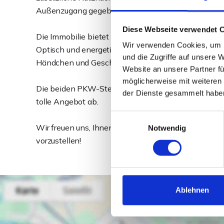
Außenzugang gegeben.
Diese Webseite verwendet 
Die Immobilie bietet ideale Voraussetzung für die V
Wir verwenden Cookies, um I
Optisch und energetisch hat die Immobilie noch viel
und die Zugriffe auf unsere 
Händchen und Geschmack wieder in neuem Glanz er
Website an unsere Partner fü
möglicherweise mit weiteren
Die beiden PKW-Stellplätze in Garage bzw. Carport 
der Dienste gesammelt habe
tolle Angebot ab.
Einwilligungsauswahl
Wir freuen uns, Ihnen dieses attraktive Immobilien
Notwendig
vorzustellen!
Ablehnen