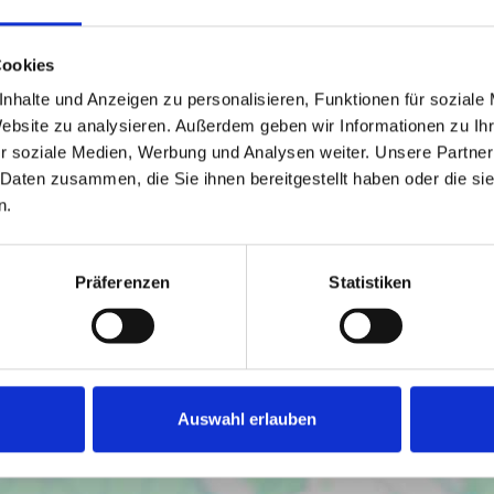
Cookies
erwirklichung Ihrer Wohnträume, direkt am Wasser.
nhalte und Anzeigen zu personalisieren, Funktionen für soziale
 Potential, sodass Sie sie mit Geschick, einem guten
Website zu analysieren. Außerdem geben wir Informationen zu I
strahlen lassen werden.
r soziale Medien, Werbung und Analysen weiter. Unsere Partner
 Daten zusammen, die Sie ihnen bereitgestellt haben oder die s
sowie der zur Weser ausgerichtete Balkon runden dieses
n.
angbot bei einem ausführlichen Besichtigungstermin
Präferenzen
Statistiken
Auswahl erlauben