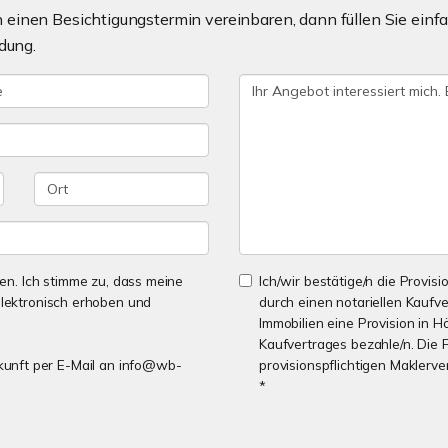
einen Besichtigungstermin vereinbaren, dann füllen Sie einfa
dung.
n. Ich stimme zu, dass meine
Ich/wir bestätige/n die Provisi
lektronisch erhoben und
durch einen notariellen Kaufv
Immobilien eine Provision in H
Kaufvertrages bezahle/n. Die 
Zukunft per E-Mail an info@wb-
provisionspflichtigen Maklerv
*