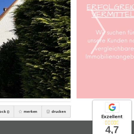
ock (
)
merken
drucken
Exzellent
4,7