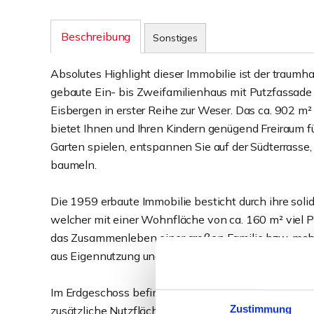
Beschreibung
Sonstiges
Absolutes Highlight dieser Immobilie ist der traumh
gebaute Ein- bis Zweifamilienhaus mit Putzfassade b
Eisbergen in erster Reihe zur Weser. Das ca. 902 
bietet Ihnen und Ihren Kindern genügend Freiraum f
Garten spielen, entspannen Sie auf der Südterrasse,
baumeln.
Die 1959 erbaute Immobilie besticht durch ihre soli
welcher mit einer Wohnfläche von ca. 160 m² viel P
das Zusammenleben einer großen Familie bzw. mehre
aus Eigennutzung und Vermietung.
Im Erdgeschoss befinden sich aktuell vier Zimmer, 
Zustimmung
zusätzliche Nutzfläche sind durch den begehbaren 