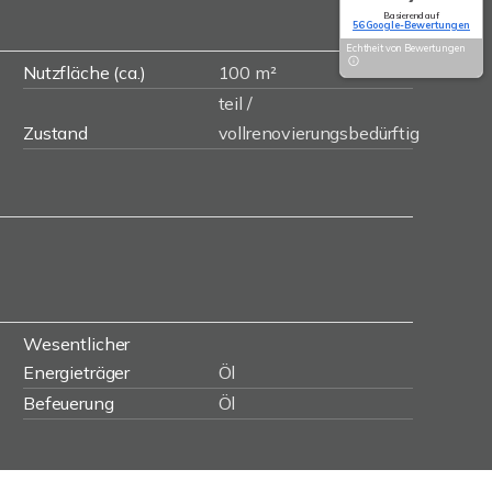
Basierend auf
56 Google-Bewertungen
Echtheit von Bewertungen
Nutzfläche (ca.)
100 m²
teil /
Zustand
vollrenovierungsbedürftig
Wesentlicher
Energieträger
Öl
Befeuerung
Öl