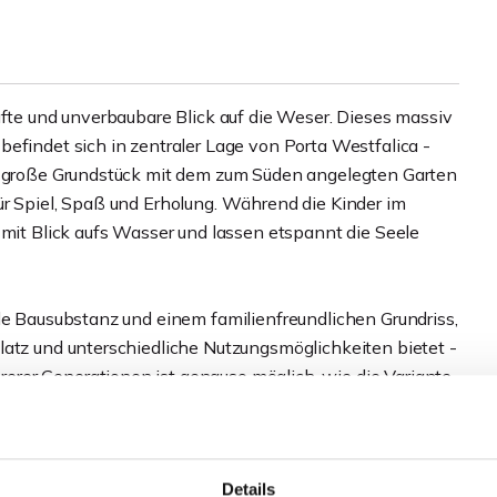
afte und unverbaubare Blick auf die Weser. Dieses massiv
efindet sich in zentraler Lage von Porta Westfalica -
m² große Grundstück mit dem zum Süden angelegten Garten
ür Spiel, Spaß und Erholung. Während die Kinder im
 mit Blick aufs Wasser und lassen etspannt die Seele
de Bausubstanz und einem familienfreundlichen Grundriss,
latz und unterschiedliche Nutzungsmöglichkeiten bietet -
rer Generationen ist genauso möglich, wie die Variante
Küche und Bad; im 1. Obergeschoss fünf Zimmer plus Bad -
Details
Dachboden und den Vollkeller mit separatem