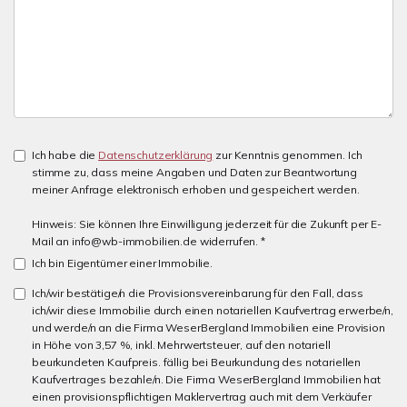
Ich habe die
Datenschutzerklärung
zur Kenntnis genommen. Ich
stimme zu, dass meine Angaben und Daten zur Beantwortung
meiner Anfrage elektronisch erhoben und gespeichert werden.
Hinweis: Sie können Ihre Einwilligung jederzeit für die Zukunft per E-
Mail an info@wb-immobilien.de widerrufen. *
Ich bin Eigentümer einer Immobilie.
Ich/wir bestätige/n die Provisionsvereinbarung für den Fall, dass
ich/wir diese Immobilie durch einen notariellen Kaufvertrag erwerbe/n,
und werde/n an die Firma WeserBergland Immobilien eine Provision
in Höhe von 3,57 %, inkl. Mehrwertsteuer, auf den notariell
beurkundeten Kaufpreis. fällig bei Beurkundung des notariellen
Kaufvertrages bezahle/n. Die Firma WeserBergland Immobilien hat
einen provisionspflichtigen Maklervertrag auch mit dem Verkäufer