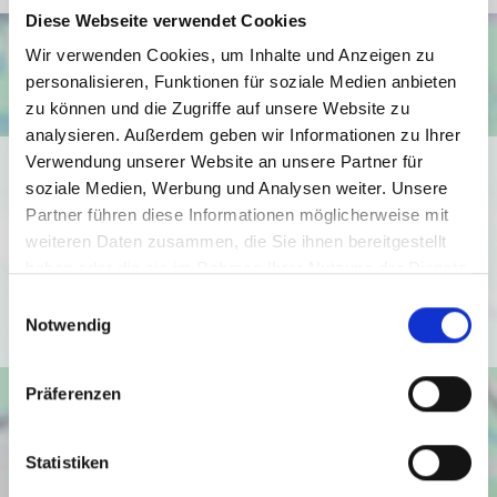
Diese Webseite verwendet Cookies
Wir verwenden Cookies, um Inhalte und Anzeigen zu
personalisieren, Funktionen für soziale Medien anbieten
zu können und die Zugriffe auf unsere Website zu
analysieren. Außerdem geben wir Informationen zu Ihrer
Verwendung unserer Website an unsere Partner für
Ich bin damit einverstanden, dass mir Karten von Google
soziale Medien, Werbung und Analysen weiter. Unsere
angezeigt werden. Es gelten die
Partner führen diese Informationen möglicherweise mit
Datenschutzbedingungen von Google
weiteren Daten zusammen, die Sie ihnen bereitgestellt
(
https://policies.google.com/privacy
).
haben oder die sie im Rahmen Ihrer Nutzung der Dienste
gesammelt haben.
Einwilligungsauswahl
Ich bin einverstanden
Notwendig
Präferenzen
Statistiken