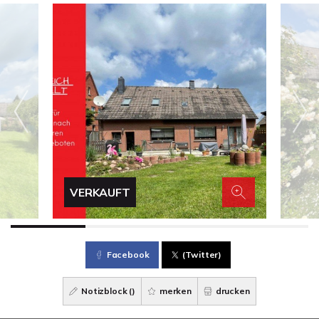
VERKAUFT
Facebook
(Twitter)
Notizblock (
)
merken
drucken