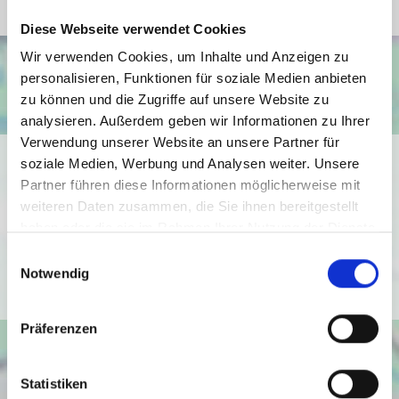
Diese Webseite verwendet Cookies
Wir verwenden Cookies, um Inhalte und Anzeigen zu
personalisieren, Funktionen für soziale Medien anbieten
zu können und die Zugriffe auf unsere Website zu
analysieren. Außerdem geben wir Informationen zu Ihrer
Verwendung unserer Website an unsere Partner für
Ich bin damit einverstanden, dass mir Karten von Google
soziale Medien, Werbung und Analysen weiter. Unsere
angezeigt werden. Es gelten die
Partner führen diese Informationen möglicherweise mit
Datenschutzbedingungen von Google
weiteren Daten zusammen, die Sie ihnen bereitgestellt
haben oder die sie im Rahmen Ihrer Nutzung der Dienste
(
https://policies.google.com/privacy
).
gesammelt haben.
Einwilligungsauswahl
Notwendig
Ich bin einverstanden
Präferenzen
Statistiken