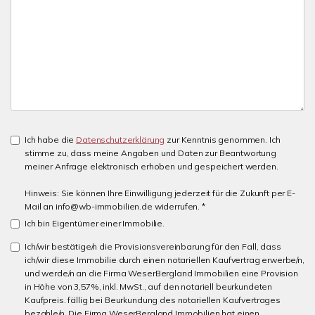
Ich habe die
Datenschutzerklärung
zur Kenntnis genommen. Ich
stimme zu, dass meine Angaben und Daten zur Beantwortung
meiner Anfrage elektronisch erhoben und gespeichert werden.
Hinweis: Sie können Ihre Einwilligung jederzeit für die Zukunft per E-
Mail an info@wb-immobilien.de widerrufen. *
Ich bin Eigentümer einer Immobilie.
Ich/wir bestätige/n die Provisionsvereinbarung für den Fall, dass
ich/wir diese Immobilie durch einen notariellen Kaufvertrag erwerbe/n,
und werde/n an die Firma WeserBergland Immobilien eine Provision
in Höhe von 3,57%, inkl. MwSt., auf den notariell beurkundeten
Kaufpreis. fällig bei Beurkundung des notariellen Kaufvertrages
bezahle/n. Die Firma WeserBergland Immobilien hat einen