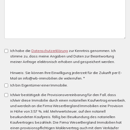
Ich habe die
Datenschutzerklärung
zur Kenntnis genommen. Ich
stimme zu, dass meine Angaben und Daten zur Beantwortung
meiner Anfrage elektronisch erhoben und gespeichert werden.
Hinweis: Sie können Ihre Einwilligung jederzeit für die Zukunft per E-
Mail an info@wb-immobilien.de widerrufen. *
Ich bin Eigentümer einer Immobilie.
Ich/wir bestätige/n die Provisionsvereinbarung für den Fall, dass
ich/wir diese Immobilie durch einen notariellen Kaufvertrag erwerbe/n,
und werde/n an die Firma WeserBergland Immobilien eine Provision
in Höhe von 3,57 %, inkl. Mehrwertsteuer, auf den notariell
beurkundeten Kaufpreis. fällig bei Beurkundung des notariellen
Kaufvertrages bezahle/n. Die Firma WeserBergland Immobilien hat
einen provisionspflichtigen Maklervertrag auch mit dem Verkäufer