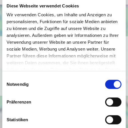
Diese Webseite verwendet Cookies
Wir verwenden Cookies, um Inhalte und Anzeigen zu
personalisieren, Funktionen für soziale Medien anbieten
zu können und die Zugriffe auf unsere Website zu
analysieren. Außerdem geben wir Informationen zu Ihrer
Verwendung unserer Website an unsere Partner für
Ich bin damit einverstanden, dass mir Karten von Google
soziale Medien, Werbung und Analysen weiter. Unsere
angezeigt werden. Es gelten die
Partner führen diese Informationen möglicherweise mit
Datenschutzbedingungen von Google
weiteren Daten zusammen, die Sie ihnen bereitgestellt
(
https://policies.google.com/privacy
).
haben oder die sie im Rahmen Ihrer Nutzung der Dienste
gesammelt haben.
Einwilligungsauswahl
Ich bin einverstanden
Notwendig
Präferenzen
Statistiken