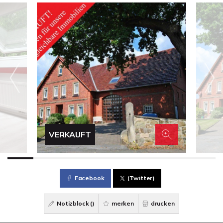
VERKAUFT
Facebook
(Twitter)
Notizblock (
)
merken
drucken