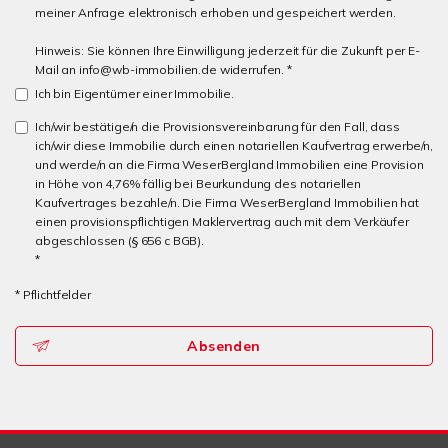
meiner Anfrage elektronisch erhoben und gespeichert werden.
Hinweis: Sie können Ihre Einwilligung jederzeit für die Zukunft per E-
Mail an info@wb-immobilien.de widerrufen. *
Ich bin Eigentümer einer Immobilie.
Ich/wir bestätige/n die Provisionsvereinbarung für den Fall, dass
ich/wir diese Immobilie durch einen notariellen Kaufvertrag erwerbe/n,
und werde/n an die Firma WeserBergland Immobilien eine Provision
in Höhe von 4,76% fällig bei Beurkundung des notariellen
Kaufvertrages bezahle/n. Die Firma WeserBergland Immobilien hat
einen provisionspflichtigen Maklervertrag auch mit dem Verkäufer
abgeschlossen (§ 656 c BGB).
*
* Pflichtfelder
Absenden