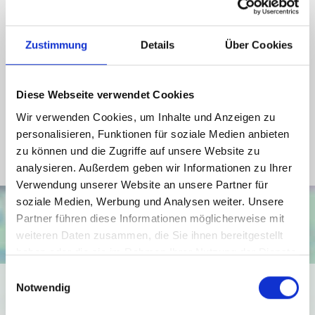
Wesentlicher Energieträger
Öl
Energieausweis Werteklasse
H
Zustimmung
Details
Über Cookies
Energieausweis Baujahr
1908
Energieausweis Gebäudeart
Wohngebäude
Diese Webseite verwendet Cookies
Heizung
Zentralheizung
Wir verwenden Cookies, um Inhalte und Anzeigen zu
personalisieren, Funktionen für soziale Medien anbieten
Befeuerung
Öl
zu können und die Zugriffe auf unsere Website zu
analysieren. Außerdem geben wir Informationen zu Ihrer
Verwendung unserer Website an unsere Partner für
soziale Medien, Werbung und Analysen weiter. Unsere
Partner führen diese Informationen möglicherweise mit
weiteren Daten zusammen, die Sie ihnen bereitgestellt
haben oder die sie im Rahmen Ihrer Nutzung der Dienste
gesammelt haben.
Einwilligungsauswahl
Ich bin damit einverstanden, dass mir Karten von Google
Notwendig
angezeigt werden. Es gelten die