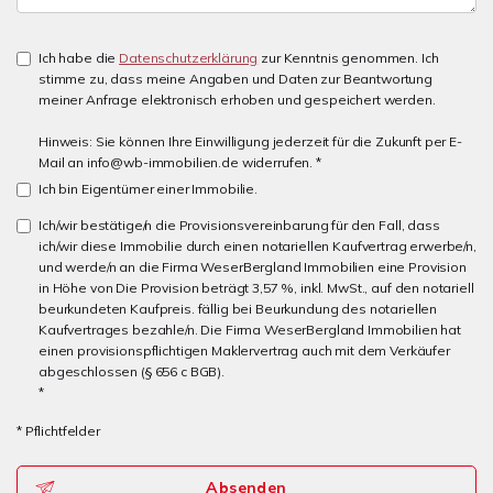
Ich habe die
Datenschutzerklärung
zur Kenntnis genommen. Ich
stimme zu, dass meine Angaben und Daten zur Beantwortung
meiner Anfrage elektronisch erhoben und gespeichert werden.
Hinweis: Sie können Ihre Einwilligung jederzeit für die Zukunft per E-
Mail an info@wb-immobilien.de widerrufen. *
Ich bin Eigentümer einer Immobilie.
Ich/wir bestätige/n die Provisionsvereinbarung für den Fall, dass
ich/wir diese Immobilie durch einen notariellen Kaufvertrag erwerbe/n,
und werde/n an die Firma WeserBergland Immobilien eine Provision
in Höhe von Die Provision beträgt 3,57 %, inkl. MwSt., auf den notariell
beurkundeten Kaufpreis. fällig bei Beurkundung des notariellen
Kaufvertrages bezahle/n. Die Firma WeserBergland Immobilien hat
einen provisionspflichtigen Maklervertrag auch mit dem Verkäufer
abgeschlossen (§ 656 c BGB).
*
* Pflichtfelder
Absenden