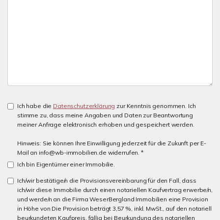
Ich habe die
Datenschutzerklärung
zur Kenntnis genommen. Ich
stimme zu, dass meine Angaben und Daten zur Beantwortung
meiner Anfrage elektronisch erhoben und gespeichert werden.
Hinweis: Sie können Ihre Einwilligung jederzeit für die Zukunft per E-
Mail an info@wb-immobilien.de widerrufen. *
Ich bin Eigentümer einer Immobilie.
Ich/wir bestätige/n die Provisionsvereinbarung für den Fall, dass
ich/wir diese Immobilie durch einen notariellen Kaufvertrag erwerbe/n,
und werde/n an die Firma WeserBergland Immobilien eine Provision
in Höhe von Die Provision beträgt 3,57 %, inkl. MwSt., auf den notariell
beurkundeten Kaufpreis. fällig bei Beurkundung des notariellen