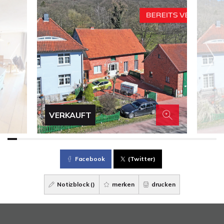
VERKAUFT
Facebook
(Twitter)
Notizblock (
)
merken
drucken