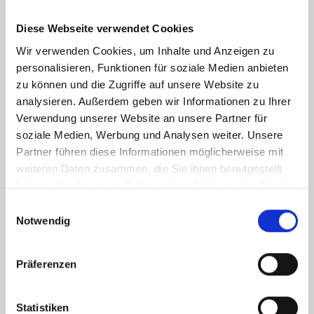
Endenergiebedarf
Diese Webseite verwendet Cookies
Wir verwenden Cookies, um Inhalte und Anzeigen zu
personalisieren, Funktionen für soziale Medien anbieten
Weitere Informationen
zu können und die Zugriffe auf unsere Website zu
analysieren. Außerdem geben wir Informationen zu Ihrer
Verwendung unserer Website an unsere Partner für
Wesentlicher Energieträger
Gas
soziale Medien, Werbung und Analysen weiter. Unsere
Energieausweis Ausstelldatum
2018-08-08
Partner führen diese Informationen möglicherweise mit
Energieausweis gültig bis
07.08.2028
weiteren Daten zusammen, die Sie ihnen bereitgestellt
haben oder die sie im Rahmen Ihrer Nutzung der Dienste
Energieausweis Jahrgang
ab dem 1.5.2014
gesammelt haben.
Einwilligungsauswahl
Energieausweis Werteklasse
F
Notwendig
Energieausweis Baujahr
1930
Energieausweis Gebäudeart
Wohngebäude
Präferenzen
Heizung
Zentralheizung
Befeuerung
Gas
Statistiken