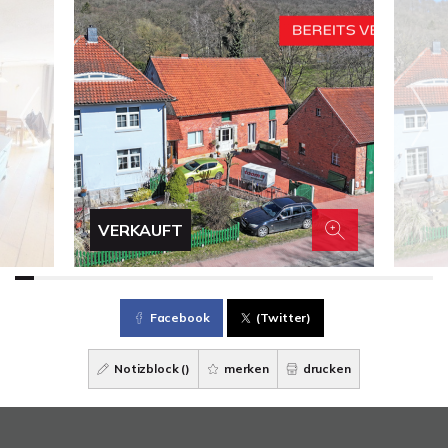
VERKAUFT
Facebook
(Twitter)
Notizblock (
)
merken
drucken