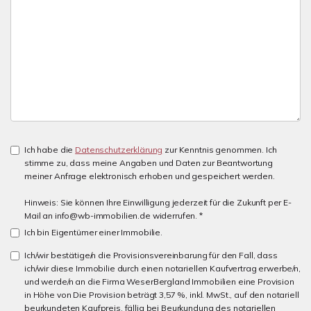
Ich habe die
Datenschutzerklärung
zur Kenntnis genommen. Ich
stimme zu, dass meine Angaben und Daten zur Beantwortung
meiner Anfrage elektronisch erhoben und gespeichert werden.
Hinweis: Sie können Ihre Einwilligung jederzeit für die Zukunft per E-
Mail an info@wb-immobilien.de widerrufen. *
Ich bin Eigentümer einer Immobilie.
Ich/wir bestätige/n die Provisionsvereinbarung für den Fall, dass
ich/wir diese Immobilie durch einen notariellen Kaufvertrag erwerbe/n,
und werde/n an die Firma WeserBergland Immobilien eine Provision
in Höhe von Die Provision beträgt 3,57 %, inkl. MwSt., auf den notariell
beurkundeten Kaufpreis. fällig bei Beurkundung des notariellen