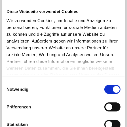
Endenergiebedarf
Diese Webseite verwendet Cookies
Wir verwenden Cookies, um Inhalte und Anzeigen zu
personalisieren, Funktionen für soziale Medien anbieten
Weitere Informationen
zu können und die Zugriffe auf unsere Website zu
analysieren. Außerdem geben wir Informationen zu Ihrer
Verwendung unserer Website an unsere Partner für
Wesentlicher Energieträger
Gas
soziale Medien, Werbung und Analysen weiter. Unsere
Energieausweis Ausstelldatum
2018-08-08
Partner führen diese Informationen möglicherweise mit
Energieausweis gültig bis
07.08.2028
weiteren Daten zusammen, die Sie ihnen bereitgestellt
haben oder die sie im Rahmen Ihrer Nutzung der Dienste
Energieausweis Jahrgang
ab dem 1.5.2014
gesammelt haben.
Einwilligungsauswahl
Energieausweis Werteklasse
F
Notwendig
Energieausweis Baujahr
1930
Energieausweis Gebäudeart
Wohngebäude
Präferenzen
Heizung
Zentralheizung
Befeuerung
Gas
Statistiken