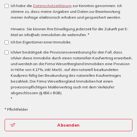
Ich habe die
Datenschutzerklärung
zur Kenntnis genommen. Ich
stimme zu, dass meine Angaben und Daten zur Beantwortung
meiner Anfrage elektronisch erhoben und gespeichert werden.
Hinweis: Sie können Ihre Einwilligung jederzeit für die Zukunft per E-
Mail an info@wb-immobilien.de widerrufen. *
Ich bin Eigentümer einer Immobilie.
Ich/wir bestätige/n die Provisionsvereinbarung für den Fall, dass
ich/wir diese Immobilie durch einen notariellen Kaufvertrag erwerbe/n,
und werde/n an die Firma WeserBergland Immobilien eine Provision
in Höhe von 4,17%, inkl. MwSt., auf den notariell beurkundeten
Kaufpreis fällig bei Beurkundung des notariellen Kaufvertrages
bezahle/n. Die Firma WeserBergland Immobilien hat einen
provisionspflichtigen Maklervertrag auch mit dem Verkäufer
abgeschlossen (§ 656 c BGB).
*
* Pflichtfelder
Absenden