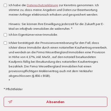
Ich habe die
Datenschutzerklärung
zur Kenntnis genommen. Ich
stimme zu, dass meine Angaben und Daten zur Beantwortung
meiner Anfrage elektronisch erhoben und gespeichert werden.
Hinweis: Sie können Ihre Einwilligung jederzeit für die Zukunft per E-
Mail an info@wb-immobilien.de widerrufen. *
Ich bin Eigentümer einer Immobilie.
Ich/wir bestätige/n die Provisionsvereinbarung für den Fall, dass
ich/wir diese Immobilie durch einen notariellen Kaufvertrag erwerbe/n,
und werde/n an die Firma WeserBergland Immobilien eine Provision
in Höhe von 4,17%, inkl. MwSt., auf den notariell beurkundeten
Kaufpreis fällig bei Beurkundung des notariellen Kaufvertrages
bezahle/n. Die Firma WeserBergland Immobilien hat einen
provisionspflichtigen Maklervertrag auch mit dem Verkäufer
abgeschlossen (§ 656 c BGB).
*
* Pflichtfelder
Absenden