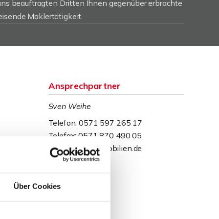
 uns beauftragten Dritten Ihnen gegenüber erbrachte
isende Maklertätigkeit.
Ansprechpartner
Sven Weihe
Telefon: 0571 597 265 17
Telefax: 0571 870 490 05
weihe@wb-immobilien.de
Über Cookies