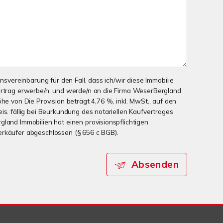
onsvereinbarung für den Fall, dass ich/wir diese Immobilie
ertrag erwerbe/n, und werde/n an die Firma WeserBergland
öhe von Die Provision beträgt 4,76 %, inkl. MwSt., auf den
is. fällig bei Beurkundung des notariellen Kaufvertrages
gland Immobilien hat einen provisionspflichtigen
erkäufer abgeschlossen (§ 656 c BGB).
Absenden