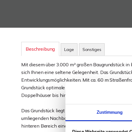
Beschreibung
Lage
Sonstiges
Mit diesem über 3.000 m² großen Baugrundstück in
sich Ihnen eine seltene Gelegenheit. Das Grundstück
Entwicklungsmöglichkeiten. Mit ca. 60 m Straßenfro
Grundstück optimale Voraussetzungen für individue
Doppelhäuser bis hin zu einem Mehrfamilienhaus od
Das Grundstück liegt außerhalb eines festen Bebauu
Zustimmung
umliegenden Nachbarschaft orientiert (Abstimmung m
hinteren Bereich eine erweiterte Nutzung im Rahme
Diese Webseite verwendet 