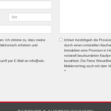
n. Ich stimme zu, dass meine
Ich/wir bestätige/n die Provisi
lektronisch erhoben und
durch einen notariellen Kaufv
Immobilien eine Provision in H
notariell beurkundeten Kaufpre
Zukunft per E-Mail an info@wb-
bezahle/n. Die Firma WeserBer
Maklervertrag auch mit dem V
*