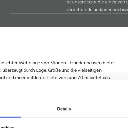
ist unsere bzw. die eines von
vermittelnde und/oder nachwe
 beliebter Wohnlage von Minden - Haddenhausen bietet
 überzeugt durch Lage, Größe und die vielseitigen
nt und einer mittleren Tiefe von rund 70 m bietet das
lle Konzepte - vom großzügigen Einfamilienhaus über
er einer kombinierten Bebauung.
ngsplans, sodass sich die Bebaubarkeit an der
Details
it dem Bauamt erforderlich). Zusätzlich kann für den
n des "Bau-Turbos" der Stadt Minden geprüft werden.
Cookies