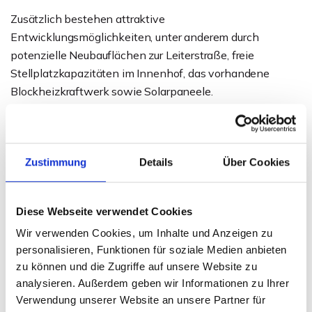
Zusätzlich bestehen attraktive
Entwicklungsmöglichkeiten, unter anderem durch
potenzielle Neubauflächen zur Leiterstraße, freie
Stellplatzkapazitäten im Innenhof, das vorhandene
Blockheizkraftwerk sowie Solarpaneele.
Eine seltene Gelegenheit für Investoren,
Projektentwickler oder Betreiber, ein historisches
Zustimmung
Details
Über Cookies
Wahrzeichen mit hoher Strahlkraft und nachhaltigem
Entwicklungspotenzial im Herzen von Minden zu
erwerben.
Diese Webseite verwendet Cookies
Wir verwenden Cookies, um Inhalte und Anzeigen zu
Ansprechpartner
personalisieren, Funktionen für soziale Medien anbieten
zu können und die Zugriffe auf unsere Website zu
Sven Weihe
analysieren. Außerdem geben wir Informationen zu Ihrer
Telefon: 0571 597 265 17
Verwendung unserer Website an unsere Partner für