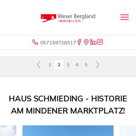
057159726517
1
2
3
4
5
HAUS SCHMIEDING - HISTORIE
AM MINDENER MARKTPLATZ!