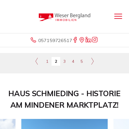
057159726517
1
2
3
4
5
HAUS SCHMIEDING - HISTORIE
AM MINDENER MARKTPLATZ!