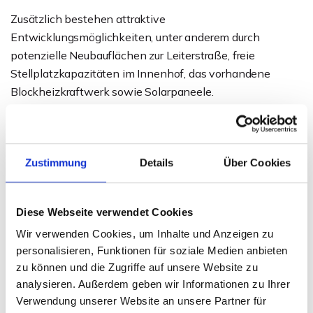
Zusätzlich bestehen attraktive
Entwicklungsmöglichkeiten, unter anderem durch
potenzielle Neubauflächen zur Leiterstraße, freie
Stellplatzkapazitäten im Innenhof, das vorhandene
Blockheizkraftwerk sowie Solarpaneele.
Eine seltene Gelegenheit für Investoren,
Projektentwickler oder Betreiber, ein historisches
Zustimmung
Details
Über Cookies
Wahrzeichen mit hoher Strahlkraft und nachhaltigem
Entwicklungspotenzial im Herzen von Minden zu
erwerben.
Diese Webseite verwendet Cookies
Wir verwenden Cookies, um Inhalte und Anzeigen zu
Ansprechpartner
personalisieren, Funktionen für soziale Medien anbieten
zu können und die Zugriffe auf unsere Website zu
Sven Weihe
analysieren. Außerdem geben wir Informationen zu Ihrer
Telefon: 0571 597 265 17
Verwendung unserer Website an unsere Partner für