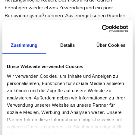
benötigen wieder etwas Zuwendung und ein paar
Renovierungsmaßnahmen. Aus energetischen Gründen
sollten die Fenster und die defekte Ölzentralheizung
erneuert bzw. ausgetauscht werden. Wer viel Platz
braucht, um sich frei entfalten zu können, ist hier genau
Zustimmung
Details
Über Cookies
richtig, um diese Immobilie sinnvoll zu nutzen und in
neuem Glanz erstrahlen zu lassen.
Das Haus ist bereits komplett geräumt und kann gerne
Diese Webseite verwendet Cookies
jederzeit besichtigt werden.
Wir verwenden Cookies, um Inhalte und Anzeigen zu
personalisieren, Funktionen für soziale Medien anbieten
Hat diese Immobilie Ihr Interesse geweckt? Dann fordern
zu können und die Zugriffe auf unsere Website zu
Sie gerne unser aussagekräftiges Exposé an.
analysieren. Außerdem geben wir Informationen zu Ihrer
Verwendung unserer Website an unsere Partner für
soziale Medien, Werbung und Analysen weiter. Unsere
Ansprechpartner
Partner führen diese Informationen möglicherweise mit
Daniel Behrendt
weiteren Daten zusammen, die Sie ihnen bereitgestellt
haben oder die sie im Rahmen Ihrer Nutzung der Dienste