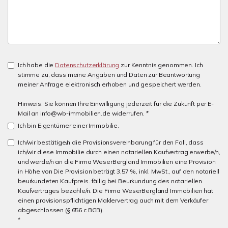
Ich habe die
Datenschutzerklärung
zur Kenntnis genommen. Ich
stimme zu, dass meine Angaben und Daten zur Beantwortung
meiner Anfrage elektronisch erhoben und gespeichert werden.
Hinweis: Sie können Ihre Einwilligung jederzeit für die Zukunft per E-
Mail an info@wb-immobilien.de widerrufen. *
Ich bin Eigentümer einer Immobilie.
Ich/wir bestätige/n die Provisionsvereinbarung für den Fall, dass
ich/wir diese Immobilie durch einen notariellen Kaufvertrag erwerbe/n,
und werde/n an die Firma WeserBergland Immobilien eine Provision
in Höhe von Die Provision beträgt 3,57 %, inkl. MwSt., auf den notariell
beurkundeten Kaufpreis. fällig bei Beurkundung des notariellen
Kaufvertrages bezahle/n. Die Firma WeserBergland Immobilien hat
einen provisionspflichtigen Maklervertrag auch mit dem Verkäufer
abgeschlossen (§ 656 c BGB).
*