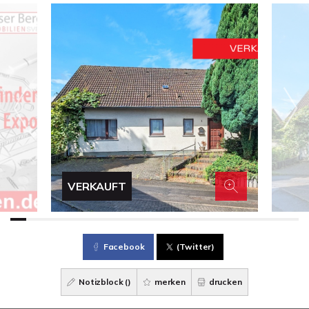
VERKAUFT
Facebook
(Twitter)
Notizblock (
)
merken
drucken