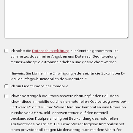
Ich habe die
Datenschutzerklärung
zur Kenntnis genommen. Ich
stimme zu, dass meine Angaben und Daten zur Beantwortung
meiner Anfrage elektronisch erhoben und gespeichert werden.
Hinweis: Sie können Ihre Einwilligung jederzeit für die Zukunft per E-
Mail an info@wb-immobilien.de widerrufen. *
Ich bin Eigentümer einer Immobilie.
Ich/wir bestätige/n die Provisionsvereinbarung für den Fall, dass
ich/wir diese Immobilie durch einen notariellen Kaufvertrag erwerbe/n,
und werde/n an die Firma WeserBergland Immobilien eine Provision
in Höhe von 3,57 %, inkl. Mehrwertsteuer, auf den notariell
beurkundeten Kaufpreis. fällig bei Beurkundung des notariellen
Kaufvertrages bezahle/n. Die Firma WeserBergland Immobilien hat
einen provisionspflichtigen Maklervertrag auch mit dem Verkäufer