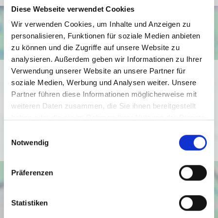
Diese Webseite verwendet Cookies
Wir verwenden Cookies, um Inhalte und Anzeigen zu
personalisieren, Funktionen für soziale Medien anbieten
zu können und die Zugriffe auf unsere Website zu
analysieren. Außerdem geben wir Informationen zu Ihrer
Verwendung unserer Website an unsere Partner für
Ich bin damit einverstanden, dass mir Karten von Google
soziale Medien, Werbung und Analysen weiter. Unsere
angezeigt werden. Es gelten die
Partner führen diese Informationen möglicherweise mit
Datenschutzbedingungen von Google
weiteren Daten zusammen, die Sie ihnen bereitgestellt
(
https://policies.google.com/privacy
).
haben oder die sie im Rahmen Ihrer Nutzung der Dienste
gesammelt haben.
Einwilligungsauswahl
Ich bin einverstanden
Notwendig
Präferenzen
Statistiken