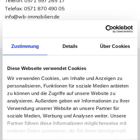
Telefon: 0571 597 265 17
Telefax: 0571 870 490 05
info@wb-immobilien.de
Zustimmung
Details
Über Cookies
Diese Webseite verwendet Cookies
Energieausweis (Bedarfsausweis)
Wir verwenden Cookies, um Inhalte und Anzeigen zu
personalisieren, Funktionen für soziale Medien anbieten
zu können und die Zugriffe auf unsere Website zu
analysieren. Außerdem geben wir Informationen zu Ihrer
Verwendung unserer Website an unsere Partner für
155,50 kWh / (m²*a)
Endenergiebedarf
soziale Medien, Werbung und Analysen weiter. Unsere
Partner führen diese Informationen möglicherweise mit
weiteren Daten zusammen, die Sie ihnen bereitgestellt
haben oder die sie im Rahmen Ihrer Nutzung der Dienste