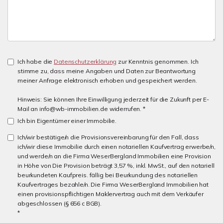
Ich habe die
Datenschutzerklärung
zur Kenntnis genommen. Ich
stimme zu, dass meine Angaben und Daten zur Beantwortung
meiner Anfrage elektronisch erhoben und gespeichert werden.
Hinweis: Sie können Ihre Einwilligung jederzeit für die Zukunft per E-
Mail an info@wb-immobilien.de widerrufen. *
Ich bin Eigentümer einer Immobilie.
Ich/wir bestätige/n die Provisionsvereinbarung für den Fall, dass
ich/wir diese Immobilie durch einen notariellen Kaufvertrag erwerbe/n,
und werde/n an die Firma WeserBergland Immobilien eine Provision
in Höhe von Die Provision beträgt 3,57 %, inkl. MwSt., auf den notariell
beurkundeten Kaufpreis. fällig bei Beurkundung des notariellen
Kaufvertrages bezahle/n. Die Firma WeserBergland Immobilien hat
einen provisionspflichtigen Maklervertrag auch mit dem Verkäufer
abgeschlossen (§ 656 c BGB).
*