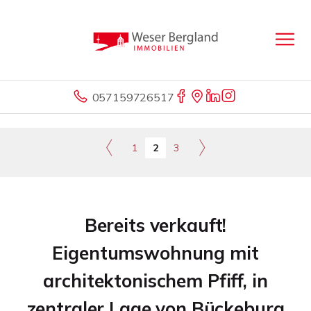
057159726517
1
2
3
Bereits verkauft!
Eigentumswohnung mit
architektonischem Pfiff, in
zentraler Lage von Bückeburg