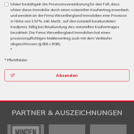
Ich/wir bestätige/n die Provisionsvereinbarung für den Fall, dass
ich/wir diese Immobilie durch einen notariellen Kaufvertrag erwerbe/n,
und werde/n an die Firma WeserBergland Immobilien eine Provision
in Höhe von 3,57%, inkl. MwSt., auf den notariell beurkundeten
Kaufpreis. fällig bei Beurkundung des notariellen Kaufvertrages
bezahle/n. Die Firma WeserBergland Immobilien hat einen
provisionspflichtigen Maklervertrag auch mit dem Verkäufer
abgeschlossen (§ 656 c BGB).
*
* Pflichtfelder
Absenden
PARTNER & AUSZEICHNUNGEN