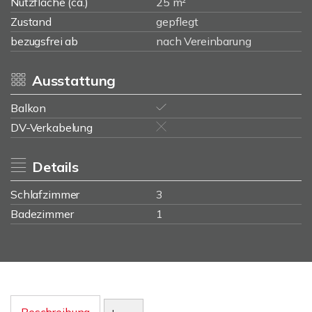
Nutzfläche (ca.)
25 m²
Zustand
gepflegt
bezugsfrei ab
nach Vereinbarung
Ausstattung
Balkon
DV-Verkabelung
Details
Schlafzimmer
3
Badezimmer
1