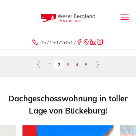
057159726517
1
2
3
4
5
Dachgeschosswohnung in toller
Lage von Bückeburg!