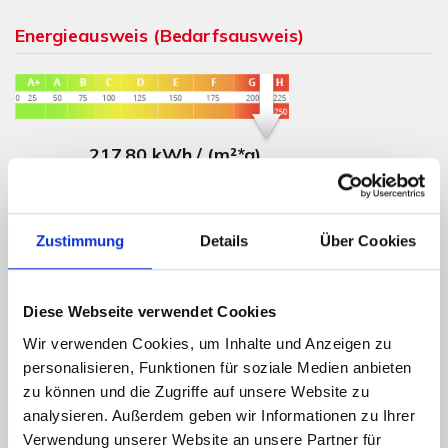
Energieausweis (Bedarfsausweis)
217,80 kWh / (m²*a)
Endenergiebedarf
Zustimmung
Details
Über Cookies
Weitere Informationen
Diese Webseite verwendet Cookies
Wesentlicher Energieträger
Gas
Wir verwenden Cookies, um Inhalte und Anzeigen zu
Energieausweis gültig bis
05.06.2024
personalisieren, Funktionen für soziale Medien anbieten
zu können und die Zugriffe auf unsere Website zu
Energieausweis Werteklasse
G
analysieren. Außerdem geben wir Informationen zu Ihrer
Energieausweis Baujahr
1957
Verwendung unserer Website an unsere Partner für