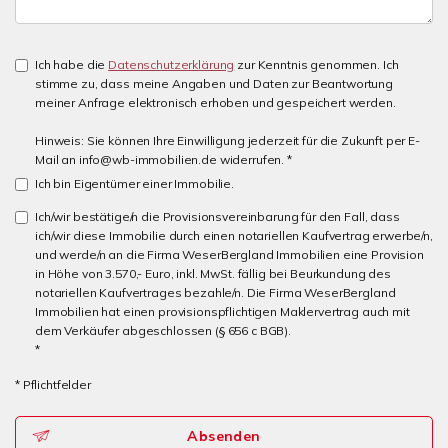
Ich habe die
Datenschutzerklärung
zur Kenntnis genommen. Ich
stimme zu, dass meine Angaben und Daten zur Beantwortung
meiner Anfrage elektronisch erhoben und gespeichert werden.
Hinweis: Sie können Ihre Einwilligung jederzeit für die Zukunft per E-
Mail an info@wb-immobilien.de widerrufen. *
Ich bin Eigentümer einer Immobilie.
Ich/wir bestätige/n die Provisionsvereinbarung für den Fall, dass
ich/wir diese Immobilie durch einen notariellen Kaufvertrag erwerbe/n,
und werde/n an die Firma WeserBergland Immobilien eine Provision
in Höhe von 3.570,- Euro, inkl. MwSt. fällig bei Beurkundung des
notariellen Kaufvertrages bezahle/n. Die Firma WeserBergland
Immobilien hat einen provisionspflichtigen Maklervertrag auch mit
dem Verkäufer abgeschlossen (§ 656 c BGB).
*
* Pflichtfelder
Absenden