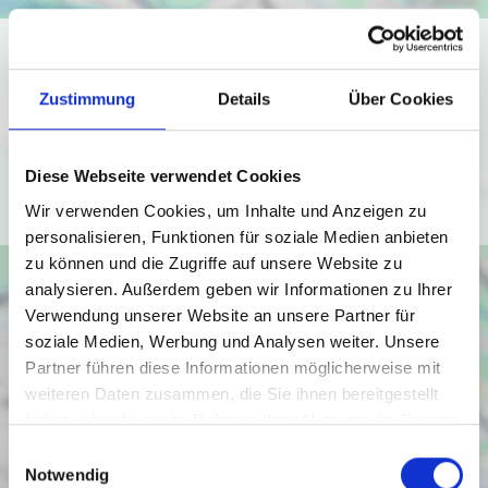
Ich bin damit einverstanden, dass mir Karten von Google
angezeigt werden. Es gelten die
Zustimmung
Details
Über Cookies
Datenschutzbedingungen von Google
(
https://policies.google.com/privacy
).
Diese Webseite verwendet Cookies
Ich bin einverstanden
Wir verwenden Cookies, um Inhalte und Anzeigen zu
personalisieren, Funktionen für soziale Medien anbieten
zu können und die Zugriffe auf unsere Website zu
analysieren. Außerdem geben wir Informationen zu Ihrer
Verwendung unserer Website an unsere Partner für
soziale Medien, Werbung und Analysen weiter. Unsere
Partner führen diese Informationen möglicherweise mit
weiteren Daten zusammen, die Sie ihnen bereitgestellt
haben oder die sie im Rahmen Ihrer Nutzung der Dienste
gesammelt haben.
Einwilligungsauswahl
Notwendig