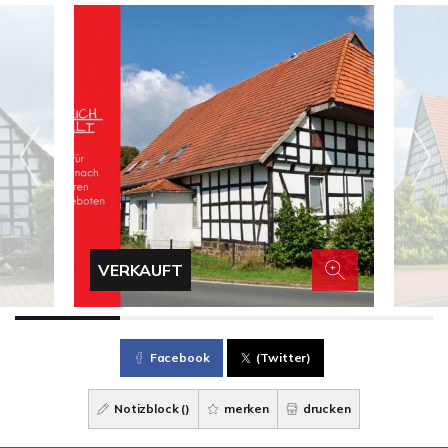
VERKAUFT
Facebook
(Twitter)
Notizblock (
)
merken
drucken