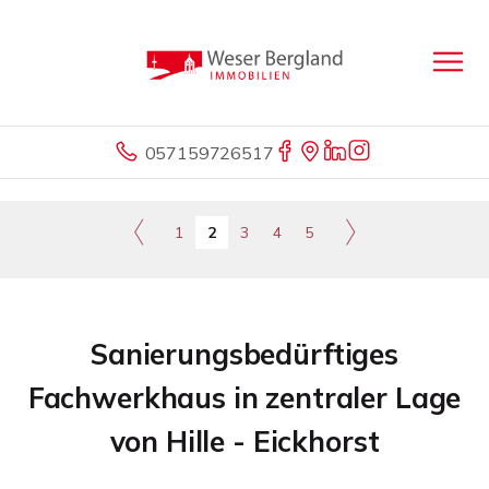
057159726517
1
2
3
4
5
Sanierungsbedürftiges
Fachwerkhaus in zentraler Lage
von Hille - Eickhorst