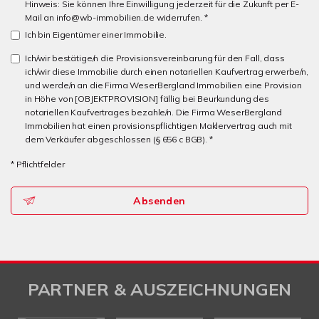
Hinweis: Sie können Ihre Einwilligung jederzeit für die Zukunft per E-
Mail an info@wb-immobilien.de widerrufen. *
Ich bin Eigentümer einer Immobilie.
Ich/wir bestätige/n die Provisionsvereinbarung für den Fall, dass
ich/wir diese Immobilie durch einen notariellen Kaufvertrag erwerbe/n,
und werde/n an die Firma WeserBergland Immobilien eine Provision
in Höhe von [OBJEKTPROVISION] fällig bei Beurkundung des
notariellen Kaufvertrages bezahle/n. Die Firma WeserBergland
Immobilien hat einen provisionspflichtigen Maklervertrag auch mit
dem Verkäufer abgeschlossen (§ 656 c BGB). *
* Pflichtfelder
Absenden
PARTNER & AUSZEICHNUNGEN