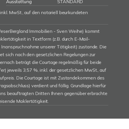
Ausstattung
STANDARD
inkl. MwSt., auf den notariell beurkundeten
(WeserBergland Immobilien - Sven Weihe) kommt
lertätigkeit in Textform (z.B. durch E-Mail-
Inanspruchnahme unserer Tätigkeit) zustande. Die
tet sich nach den gesetzlichen Regelungen zur
iernach beträgt die Courtage regelmäßig für beide
r) jeweils 3,57 %, inkl. der gesetzlichen MwSt., auf
aufpreis. Die Courtage ist mit Zustandekommen des
ragsabschluss) verdient und fällig. Grundlage hierfür
 uns beauftragten Dritten Ihnen gegenüber erbrachte
isende Maklertätigkeit.