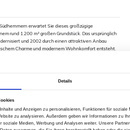
e-Südhemmern erwartet Sie dieses großzügige
nem rund 1.200 m² großen Grundstück. Das ursprünglich
ernisiert und 2002 durch einen attraktiven Anbau
lassischem Charme und modernem Wohnkomfort entsteht.
e den Wohnbereich mit nahezu drei Metern Deckenhöhe,
rasse und Garten sowie einem schönen,
f Schlafzimmern und zwei Bädern sowie großzügigen
Details
Cookies
ppelcarport, die Garage sowie die Hobby- oder
amilien, die viel Platz zum Leben, Arbeiten und
nhalte und Anzeigen zu personalisieren, Funktionen für soziale
Website zu analysieren. Außerdem geben wir Informationen zu I
r soziale Medien, Werbung und Analysen weiter. Unsere Partner
 Daten zusammen, die Sie ihnen bereitgestellt haben oder die s