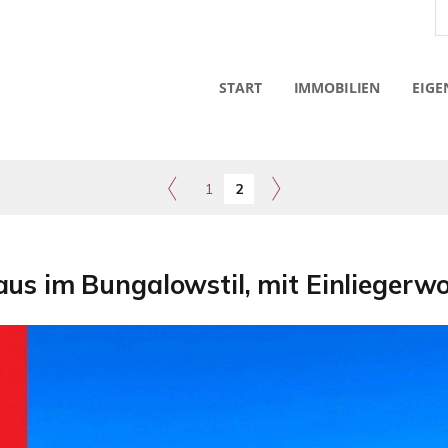
START
IMMOBILIEN
EIGE
1
2
aus im Bungalowstil, mit Einlieger