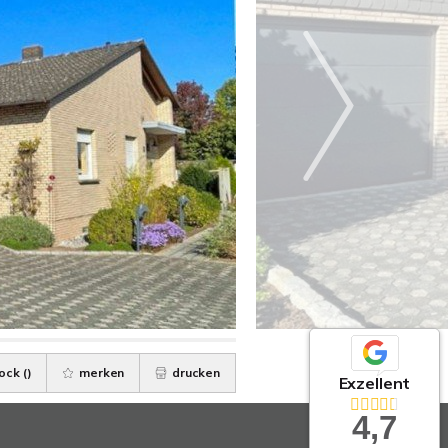
ock (
)
merken
drucken
Exzellent
4,7