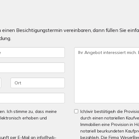
einen Besichtigungstermin vereinbaren, dann füllen Sie einfa
dung.
n. Ich stimme zu, dass meine
Ich/wir bestätige/n die Provisi
lektronisch erhoben und
durch einen notariellen Kaufv
Immobilien eine Provision in H
notariell beurkundeten Kaufpre
Zukunft per E-Mail an info@wb-
bezahle/n. Die Firma WeserBer