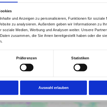
Cookies
nhalte und Anzeigen zu personalisieren, Funktionen für soziale
Website zu analysieren. Außerdem geben wir Informationen zu I
r soziale Medien, Werbung und Analysen weiter. Unsere Partner
 Daten zusammen, die Sie ihnen bereitgestellt haben oder die s
181,86 kWh / (m²*a)
n.
Energieverbrauchskennwert
Präferenzen
Statistiken
Auswahl erlauben