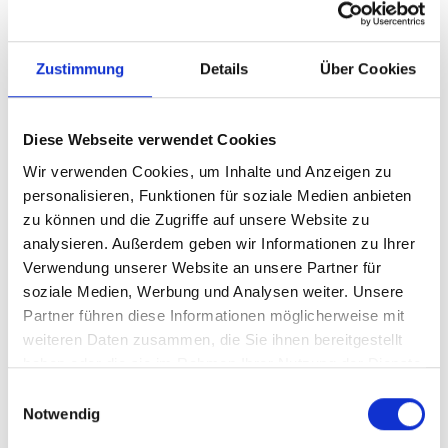
direkt auf dem Grundstück.
Auch technisch wurden bereits verschiedene
Modernisierungen vorgenommen. Im Zuge des Anbaus
Zustimmung
Details
Über Cookies
erfolgten umfang-reiche Erneuerungen. Die Fenster im
Erdgeschoss wurden - mit Ausnahme des Anbaus - im
Jahr 2020 ausgetauscht. Das Haus verfügt überwiegend
Diese Webseite verwendet Cookies
über Rollläden; lediglich die Dachflächenfenster sind
Wir verwenden Cookies, um Inhalte und Anzeigen zu
hiervon ausgenommen. Die Ölzentralheizung aus dem
personalisieren, Funktionen für soziale Medien anbieten
Jahr 2004 sorgt zuverlässig für die Wärmeversorgung. Ein
zu können und die Zugriffe auf unsere Website zu
vorhandener Glasfaseranschluss bietet beste
analysieren. Außerdem geben wir Informationen zu Ihrer
Voraussetzungen für Homeoffice, Streaming und
Verwendung unserer Website an unsere Partner für
schnelles Internet.
soziale Medien, Werbung und Analysen weiter. Unsere
Partner führen diese Informationen möglicherweise mit
weiteren Daten zusammen, die Sie ihnen bereitgestellt
Die Immobilie wurde über viele Jahre hinweg sorgfältig
haben oder die sie im Rahmen Ihrer Nutzung der Dienste
gepflegt und präsentiert sich in einem insgesamt sehr
gesammelt haben.
Einwilligungsauswahl
ordentlichen Zustand. Sie ist derzeit noch bewohnt, kann
Notwendig
jedoch kurzfristig freigestellt und an die neuen Eigentümer