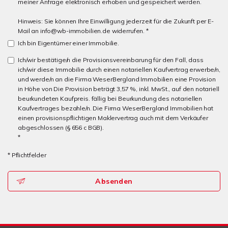
meiner Anfrage elektronisch erhoben und gespeichert werden.
Hinweis: Sie können Ihre Einwilligung jederzeit für die Zukunft per E-
Mail an info@wb-immobilien.de widerrufen. *
Ich bin Eigentümer einer Immobilie.
Ich/wir bestätige/n die Provisionsvereinbarung für den Fall, dass
ich/wir diese Immobilie durch einen notariellen Kaufvertrag erwerbe/n,
und werde/n an die Firma WeserBergland Immobilien eine Provision
in Höhe von Die Provision beträgt 3,57 %, inkl. MwSt., auf den notariell
beurkundeten Kaufpreis. fällig bei Beurkundung des notariellen
Kaufvertrages bezahle/n. Die Firma WeserBergland Immobilien hat
einen provisionspflichtigen Maklervertrag auch mit dem Verkäufer
abgeschlossen (§ 656 c BGB).
*
* Pflichtfelder
Absenden