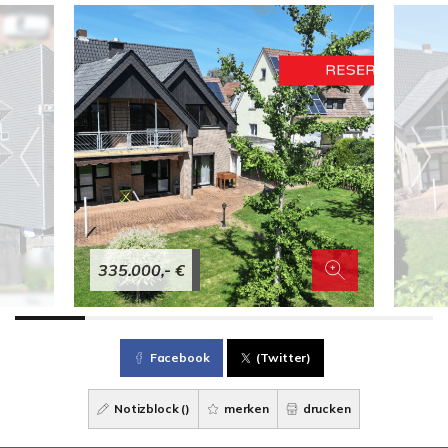
335.000,- €
Facebook
(Twitter)
Notizblock (
)
merken
drucken