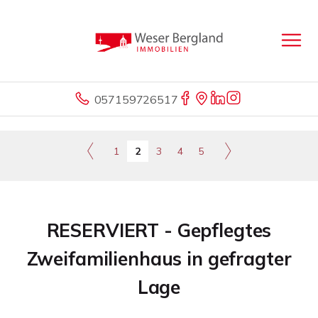
057159726517
1
2
3
4
5
RESERVIERT - Gepflegtes
Zweifamilienhaus in gefragter
Lage