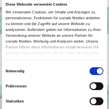
Diese Webseite verwendet Cookies
Wir verwenden Cookies, um Inhalte und Anzeigen zu
personalisieren, Funktionen für soziale Medien anbieten
zu können und die Zugriffe auf unsere Website zu
analysieren. Außerdem geben wir Informationen zu Ihrer
Verwendung unserer Website an unsere Partner für
Ich bin damit einverstanden, dass mir Karten von Google
soziale Medien, Werbung und Analysen weiter. Unsere
Partner führen diese Informationen möglicherweise mit
angezeigt werden. Es gelten die
weiteren Daten zusammen, die Sie ihnen bereitgestellt
Datenschutzbedingungen von Google
haben oder die sie im Rahmen Ihrer Nutzung der Dienste
(
https://policies.google.com/privacy
).
gesammelt haben.
Einwilligungsauswahl
Notwendig
Ich bin einverstanden
Präferenzen
Statistiken