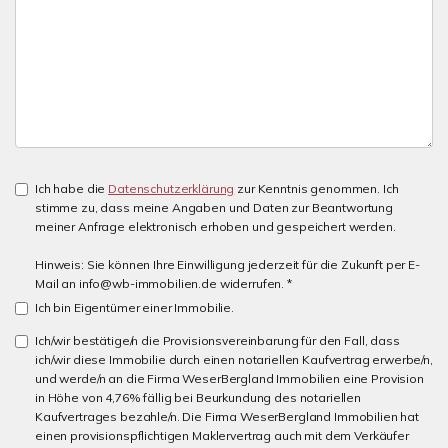
Ich habe die
Datenschutzerklärung
zur Kenntnis genommen. Ich
stimme zu, dass meine Angaben und Daten zur Beantwortung
meiner Anfrage elektronisch erhoben und gespeichert werden.
Hinweis: Sie können Ihre Einwilligung jederzeit für die Zukunft per E-
Mail an info@wb-immobilien.de widerrufen. *
Ich bin Eigentümer einer Immobilie.
Ich/wir bestätige/n die Provisionsvereinbarung für den Fall, dass
ich/wir diese Immobilie durch einen notariellen Kaufvertrag erwerbe/n,
und werde/n an die Firma WeserBergland Immobilien eine Provision
in Höhe von 4,76% fällig bei Beurkundung des notariellen
Kaufvertrages bezahle/n. Die Firma WeserBergland Immobilien hat
einen provisionspflichtigen Maklervertrag auch mit dem Verkäufer