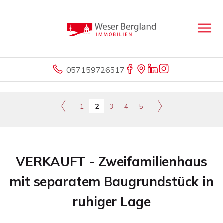
057159726517
1
2
3
4
5
VERKAUFT - Zweifamilienhaus
mit separatem Baugrundstück in
ruhiger Lage