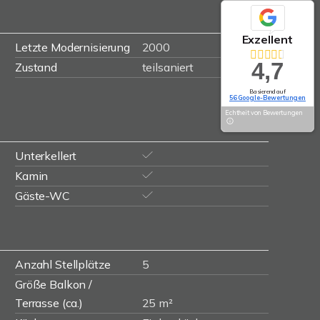
Exzellent
Letzte Modernisierung
2000
4,7
Zustand
teilsaniert
Basierend auf
56 Google-Bewertungen
Echtheit von Bewertungen
Unterkellert
Kamin
Gäste-WC
Anzahl Stellplätze
5
Größe Balkon /
Terrasse (ca.)
25 m²