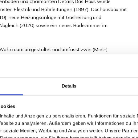
elenböden und charmanten Details.Das Haus wurde
nster, Elektrik und Rohrleitungen (1997), Dachausbau mit
10), neue Heizungsanlage mit Gasheizung und
gleich (2020) sowie ein neues Badezimmer im
 Wohnraum umgestaltet und umfasst zwei (Miet-)
ite mit ca. 56 m². Zusätzliche Ausbaureserven sind im
Mehrgenerationenwohnen, eine Kombination aus
Details
ter einem Dach", Teilvermietung oder als charmantes
gsmöglichkeiten.
Cookies
nhalte und Anzeigen zu personalisieren, Funktionen für soziale
Website zu analysieren. Außerdem geben wir Informationen zu I
r soziale Medien, Werbung und Analysen weiter. Unsere Partner
 Daten zusammen, die Sie ihnen bereitgestellt haben oder die s