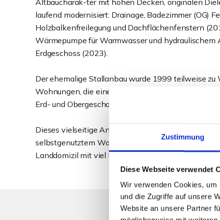
Altbaucharak-ter mit hohen Decken, originalen Di
laufend modernisiert: Drainage, Badezimmer (OG) Fe
Holzbalkenfreilegung und Dachflächenfenstern (20
Wärmepumpe für Warmwasser und hydraulischem Ab
Erdgeschoss (2023).
Der ehemalige Stallanbau wurde 1999 teilweise zu
Wohnungen, die eine Wohnung mit ca. 44 m², die zwe
Erd- und Obergeschoss vorhanden.
Dieses vielseitige Anwesen eignet sich ideal für 
Zustimmung
selbstgenutztem Wohnhaus und Gewerbebereich "un
Landdomizil mit viel Platz für individuelle Gestaltun
Diese Webseite verwendet 
Wir verwenden Cookies, um I
und die Zugriffe auf unsere 
Website an unsere Partner fü
möglicherweise mit weiteren