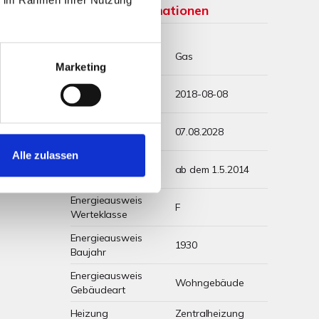
Weitere Informationen
Wesentlicher
Gas
Energieträger
Marketing
Energieausweis
2018-08-08
Ausstelldatum
Energieausweis
07.08.2028
gültig bis
Alle zulassen
Energieausweis
ab dem 1.5.2014
Jahrgang
Energieausweis
F
Werteklasse
Energieausweis
1930
Baujahr
Energieausweis
Wohngebäude
Gebäudeart
Heizung
Zentralheizung