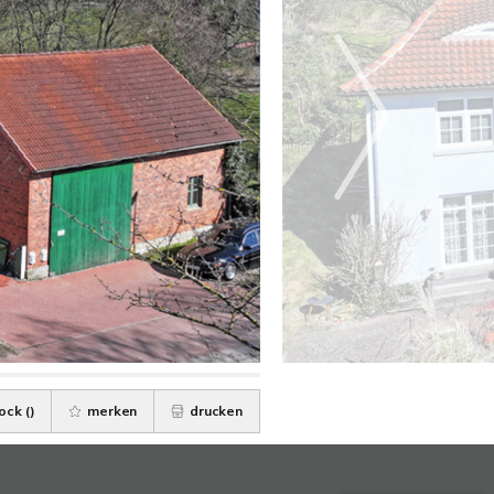
ock (
)
merken
drucken