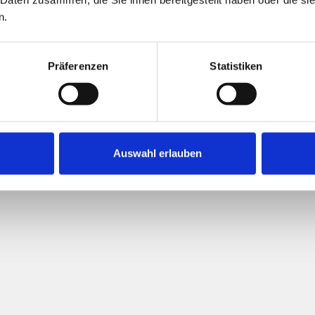
n.
Präferenzen
Statistiken
195,80 kWh / (m²*a)
Endenergiebedarf
Auswahl erlauben