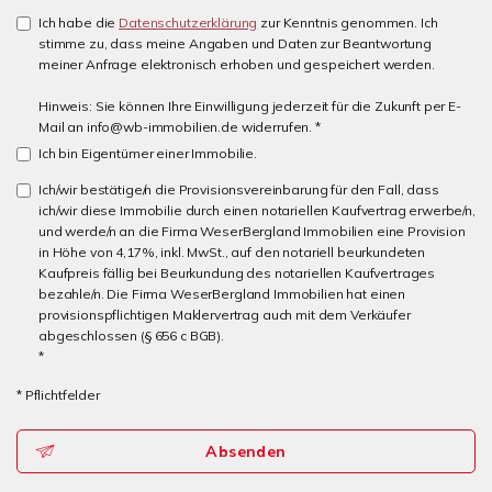
Ich habe die
Datenschutzerklärung
zur Kenntnis genommen. Ich
stimme zu, dass meine Angaben und Daten zur Beantwortung
meiner Anfrage elektronisch erhoben und gespeichert werden.
Hinweis: Sie können Ihre Einwilligung jederzeit für die Zukunft per E-
Mail an info@wb-immobilien.de widerrufen. *
Ich bin Eigentümer einer Immobilie.
Ich/wir bestätige/n die Provisionsvereinbarung für den Fall, dass
ich/wir diese Immobilie durch einen notariellen Kaufvertrag erwerbe/n,
und werde/n an die Firma WeserBergland Immobilien eine Provision
in Höhe von 4,17%, inkl. MwSt., auf den notariell beurkundeten
Kaufpreis fällig bei Beurkundung des notariellen Kaufvertrages
bezahle/n. Die Firma WeserBergland Immobilien hat einen
provisionspflichtigen Maklervertrag auch mit dem Verkäufer
abgeschlossen (§ 656 c BGB).
*
* Pflichtfelder
Absenden