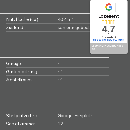
Exzellent
Nutzfläche (ca.)
402 m²
4,7
Zustand
sanierungsbedürftig
Basierend auf
56 Google-Bewertungen
Echtheit von Bewertungen
Garage
Gartennutzung
Abstellraum
Stellplatzarten
Garage, Freiplatz
Schlafzimmer
12