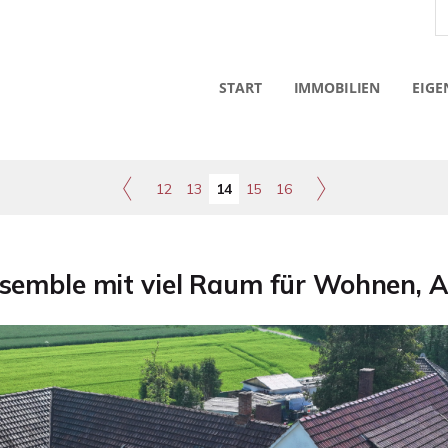
START
IMMOBILIEN
EIGE
12
13
14
15
16
emble mit viel Raum für Wohnen, A