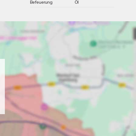
Befeuerung
Öl