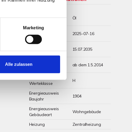
Wesentlicher
Öl
Energieträger
Marketing
Energieausweis
2025-07-16
Ausstelldatum
m²*a)
Energieausweis
15.07.2035
arf
gültig bis
Energieausweis
Alle zulassen
ab dem 1.5.2014
Jahrgang
Energieausweis
H
Werteklasse
Energieausweis
1904
Baujahr
Energieausweis
Wohngebäude
Gebäudeart
Heizung
Zentralheizung