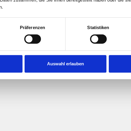
n.
Präferenzen
Statistiken
364,70 kWh / (
Endenergiebed
Auswahl erlauben