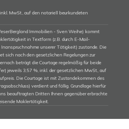
inkl. MwSt., auf den notariell beurkundeten
(WeserBergland Immobilien - Sven Weihe) kommt
lertätigkeit in Textform (z.B. durch E-Mail-
Inanspruchnahme unserer Tätigkeit) zustande. Die
tet sich nach den gesetzlichen Regelungen zur
iernach beträgt die Courtage regelmäßig für beide
r) jeweils 3,57 %, inkl. der gesetzlichen MwSt., auf
aufpreis. Die Courtage ist mit Zustandekommen des
ragsabschluss) verdient und fällig. Grundlage hierfür
 uns beauftragten Dritten Ihnen gegenüber erbrachte
isende Maklertätigkeit.