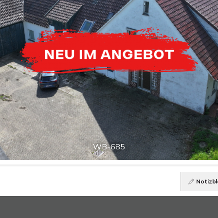
WB-685
Notizbl