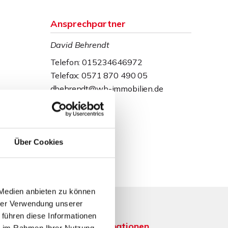
Ansprechpartner
David Behrendt
Telefon: 015234646972
Telefax: 0571 870 490 05
dbehrendt@wb-immobilien.de
Über Cookies
 Medien anbieten zu können
hrer Verwendung unserer
 führen diese Informationen
Weitere Informationen
ie im Rahmen Ihrer Nutzung