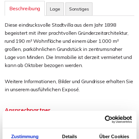
Beschreibung
Lage
Sonstiges
Diese eindrucksvolle Stadtvilla aus dem Jahr 1898
begeistert mit ihrer prachtvollen Gründerzeitarchitektur,
rund 190 m² Wohnfläche und einem über 1.000 m²
großen, parkähnlichen Grundstück in zentrumsnaher
Lage von Minden. Die Immobilie ist derzeit vermietet und
kann ab Oktober bezogen werden.
Weitere Informationen, Bilder und Grundrisse erhalten Sie
in unserem ausführlichen Exposé.
Ansprechpartner
Telefon: 0571 597 265 17
Telefax: 0571 870 490 05
Zustimmung
Details
Über Cookies