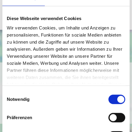
info@wb-immobilien.de
Diese Webseite verwendet Cookies
Wir verwenden Cookies, um Inhalte und Anzeigen zu
personalisieren, Funktionen für soziale Medien anbieten
zu können und die Zugriffe auf unsere Website zu
analysieren. Außerdem geben wir Informationen zu Ihrer
Verwendung unserer Website an unsere Partner für
soziale Medien, Werbung und Analysen weiter. Unsere
Partner führen diese Informationen möglicherweise mit
Ich bin damit einverstanden, dass mir Karten von Google
weiteren Daten zusammen, die Sie ihnen bereitgestellt
angezeigt werden. Es gelten die
haben oder die sie im Rahmen Ihrer Nutzung der Dienste
Datenschutzbedingungen von Google
gesammelt haben.
Einwilligungsauswahl
(
https://policies.google.com/privacy
).
Notwendig
Ich bin einverstanden
Präferenzen