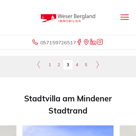
057159726517
1
2
3
4
5
Stadtvilla am Mindener
Stadtrand