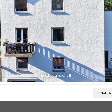
Luftbildansicht II
Notizbl