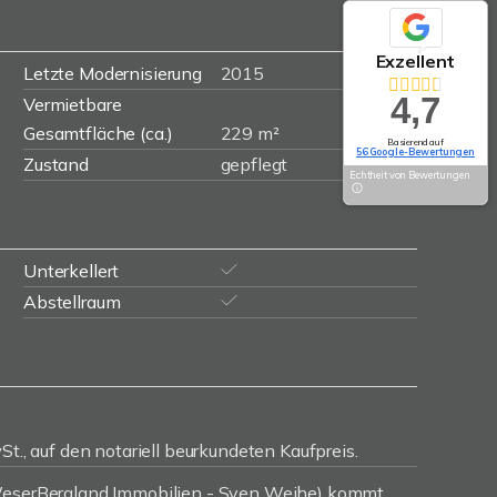
Exzellent
Letzte Modernisierung
2015
4,7
Vermietbare
Gesamtfläche (ca.)
229 m²
Basierend auf
56 Google-Bewertungen
Zustand
gepflegt
Echtheit von Bewertungen
Unterkellert
Abstellraum
St., auf den notariell beurkundeten Kaufpreis.
(WeserBergland Immobilien - Sven Weihe) kommt