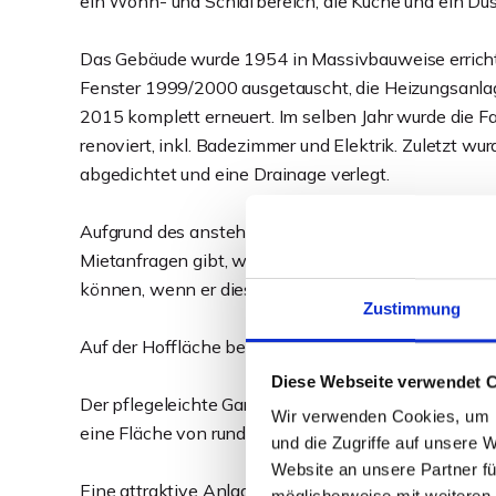
ein Wohn- und Schlafbereich, die Küche und ein D
Das Gebäude wurde 1954 in Massivbauweise errichte
Fenster 1999/2000 ausgetauscht, die Heizungsanla
2015 komplett erneuert. Im selben Jahr wurde die
renoviert, inkl. Badezimmer und Elektrik. Zuletzt w
abgedichtet und eine Drainage verlegt.
Aufgrund des anstehenden Verkaufs warten die Verk
Mietanfragen gibt, welche im Zuge des Verkaufs se
können, wenn er dies möchte. Die Mieten bieten Ste
Zustimmung
Auf der Hoffläche befinden sich 2 PKW-Stellplätze. 
Diese Webseite verwendet 
Der pflegeleichte Gartenbereich lädt alle Bewohne
Wir verwenden Cookies, um I
eine Fläche von rund 837 m².
und die Zugriffe auf unsere 
Website an unsere Partner fü
Eine attraktive Anlagemöglichkeit in vermietungsst
möglicherweise mit weiteren