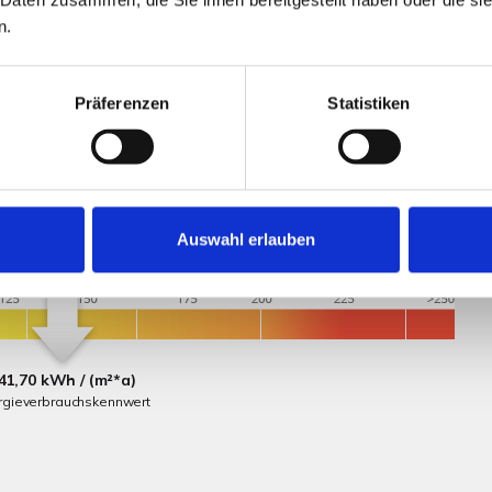
n.
cks noch bebaut werden.
Präferenzen
Statistiken
Auswahl erlauben
41,70 kWh / (m²*a)
rgieverbrauchskennwert