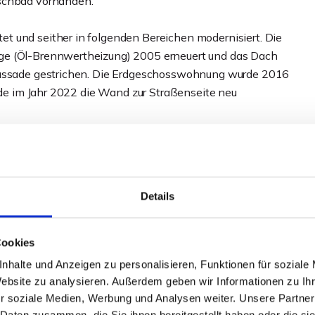
uschbad vorhanden.
t und seither in folgenden Bereichen modernisiert. Die
ge (Öl-Brennwertheizung) 2005 erneuert und das Dach
 Fassade gestrichen. Die Erdgeschosswohnung wurde 2016
urde im Jahr 2022 die Wand zur Straßenseite neu
äufer noch mit der Neuvermietung, obwohl es bereits
lbstverständlich an den Käufer weitergegeben werden
igerungspotential.
Details
Ein weiterer Pkw findet in der Garage einen Platz.
Cookies
r zum geselligen Beisammensein ein. Das Grundstück hat
nhalte und Anzeigen zu personalisieren, Funktionen für soziale
Website zu analysieren. Außerdem geben wir Informationen zu I
r soziale Medien, Werbung und Analysen weiter. Unsere Partner
arker Lage von Minden!
 Daten zusammen, die Sie ihnen bereitgestellt haben oder die s