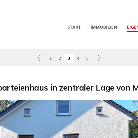
START
IMMOBILIEN
EIGE
1
2
3
4
5
arteienhaus in zentraler Lage von 