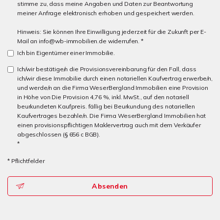
stimme zu, dass meine Angaben und Daten zur Beantwortung
meiner Anfrage elektronisch erhoben und gespeichert werden.
Hinweis: Sie können Ihre Einwilligung jederzeit für die Zukunft per E-
Mail an info@wb-immobilien.de widerrufen. *
Ich bin Eigentümer einer Immobilie.
Ich/wir bestätige/n die Provisionsvereinbarung für den Fall, dass
ich/wir diese Immobilie durch einen notariellen Kaufvertrag erwerbe/n,
und werde/n an die Firma WeserBergland Immobilien eine Provision
in Höhe von Die Provision 4,76 %, inkl. MwSt., auf den notariell
beurkundeten Kaufpreis. fällig bei Beurkundung des notariellen
Kaufvertrages bezahle/n. Die Firma WeserBergland Immobilien hat
einen provisionspflichtigen Maklervertrag auch mit dem Verkäufer
abgeschlossen (§ 656 c BGB).
*
* Pflichtfelder
Absenden