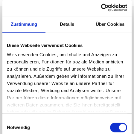
Zustimmung
Details
Über Cookies
Energieausweis (Verbrauchsausweis)
Diese Webseite verwendet Cookies
Wir verwenden Cookies, um Inhalte und Anzeigen zu
personalisieren, Funktionen für soziale Medien anbieten
141,70 kWh / (m²*a)
zu können und die Zugriffe auf unsere Website zu
Energieverbrauchskennwert
analysieren. Außerdem geben wir Informationen zu Ihrer
Verwendung unserer Website an unsere Partner für
soziale Medien, Werbung und Analysen weiter. Unsere
Partner führen diese Informationen möglicherweise mit
Weitere Informationen
weiteren Daten zusammen, die Sie ihnen bereitgestellt
haben oder die sie im Rahmen Ihrer Nutzung der Dienste
Wesentlicher Energieträger
Öl
gesammelt haben.
Einwilligungsauswahl
Energieausweis Ausstelldatum
2023-03-07
Notwendig