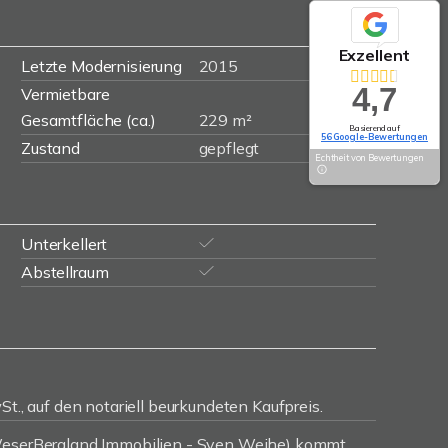
Exzellent
Letzte Modernisierung
2015
4,7
Vermietbare
Gesamtfläche (ca.)
229 m²
Basierend auf
56 Google-Bewertungen
Zustand
gepflegt
Echtheit von Bewertungen
Unterkellert
Abstellraum
St., auf den notariell beurkundeten Kaufpreis.
(WeserBergland Immobilien - Sven Weihe) kommt