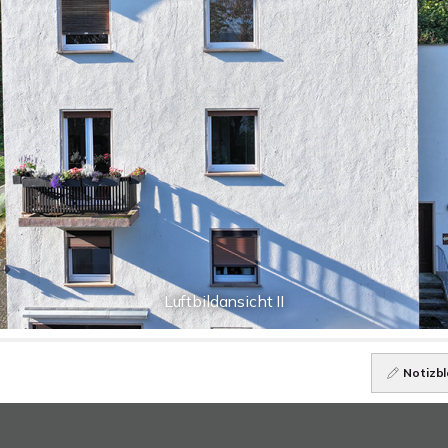
Luftbildansicht II
Notizbl