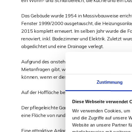
ein Wohn- und Schlafbereich, die Küche und ein D
Das Gebäude wurde 1954 in Massivbauweise errichte
Fenster 1999/2000 ausgetauscht, die Heizungsanla
2015 komplett erneuert. Im selben Jahr wurde die
renoviert, inkl. Badezimmer und Elektrik. Zuletzt w
abgedichtet und eine Drainage verlegt.
Aufgrund des anstehenden Verkaufs warten die Verk
Mietanfragen gibt, welche im Zuge des Verkaufs se
können, wenn er dies möchte. Die Mieten bieten Ste
Zustimmung
Auf der Hoffläche befinden sich 2 PKW-Stellplätze. 
Diese Webseite verwendet 
Der pflegeleichte Gartenbereich lädt alle Bewohne
Wir verwenden Cookies, um I
eine Fläche von rund 837 m².
und die Zugriffe auf unsere 
Website an unsere Partner fü
Eine attraktive Anlagemöglichkeit in vermietungsst
möglicherweise mit weiteren