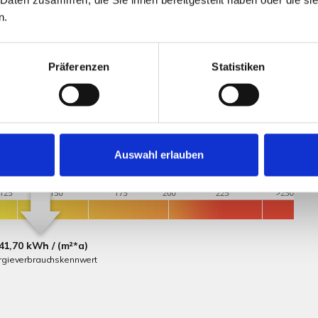
n.
cks noch bebaut werden.
Präferenzen
Statistiken
Auswahl erlauben
41,70 kWh / (m²*a)
rgieverbrauchskennwert