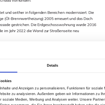
uschbad vorhanden.
t und seither in folgenden Bereichen modernisiert. Die
ge (Öl-Brennwertheizung) 2005 erneuert und das Dach
 Fassade gestrichen. Die Erdgeschosswohnung wurde 2016
urde im Jahr 2022 die Wand zur Straßenseite neu
äufer noch mit der Neuvermietung, obwohl es bereits
lbstverständlich an den Käufer weitergegeben werden
igerungspotential.
Details
Ein weiterer Pkw findet in der Garage einen Platz.
Cookies
r zum geselligen Beisammensein ein. Das Grundstück hat
nhalte und Anzeigen zu personalisieren, Funktionen für soziale
Website zu analysieren. Außerdem geben wir Informationen zu I
r soziale Medien, Werbung und Analysen weiter. Unsere Partner
arker Lage von Minden!
 Daten zusammen, die Sie ihnen bereitgestellt haben oder die s