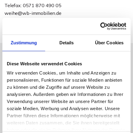
Telefax: 0571 870 490 05
weihe@wb-immobilien.de
Zustimmung
Details
Über Cookies
Diese Webseite verwendet Cookies
Energieausweis (Verbrauchsausweis)
Wir verwenden Cookies, um Inhalte und Anzeigen zu
personalisieren, Funktionen für soziale Medien anbieten
zu können und die Zugriffe auf unsere Website zu
analysieren. Außerdem geben wir Informationen zu Ihrer
75,40 kWh / (m²*a)
Verwendung unserer Website an unsere Partner für
Energieverbrauchskennwert
soziale Medien, Werbung und Analysen weiter. Unsere
Partner führen diese Informationen möglicherweise mit
weiteren Daten zusammen, die Sie ihnen bereitgestellt
haben oder die sie im Rahmen Ihrer Nutzung der Dienste