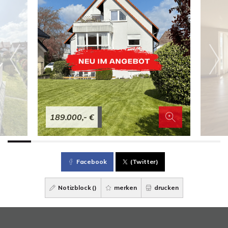
189.000,- €
Facebook
(Twitter)
Notizblock (
)
merken
drucken