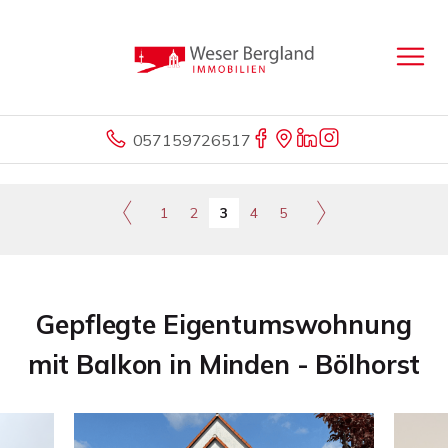
057159726517
1
2
3
4
5
Gepflegte Eigentumswohnung
mit Balkon in Minden - Bölhorst