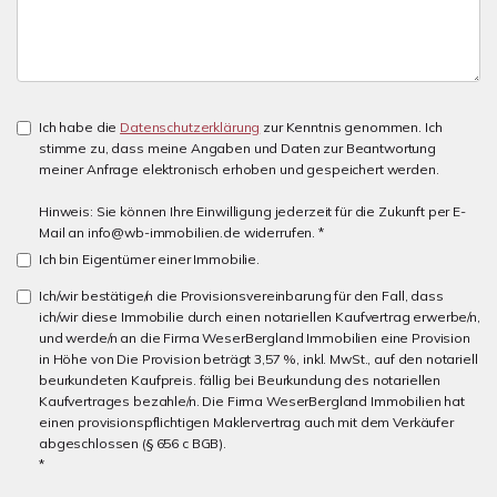
Ich habe die
Datenschutzerklärung
zur Kenntnis genommen. Ich
stimme zu, dass meine Angaben und Daten zur Beantwortung
meiner Anfrage elektronisch erhoben und gespeichert werden.
Hinweis: Sie können Ihre Einwilligung jederzeit für die Zukunft per E-
Mail an info@wb-immobilien.de widerrufen. *
Ich bin Eigentümer einer Immobilie.
Ich/wir bestätige/n die Provisionsvereinbarung für den Fall, dass
ich/wir diese Immobilie durch einen notariellen Kaufvertrag erwerbe/n,
und werde/n an die Firma WeserBergland Immobilien eine Provision
in Höhe von Die Provision beträgt 3,57 %, inkl. MwSt., auf den notariell
beurkundeten Kaufpreis. fällig bei Beurkundung des notariellen
Kaufvertrages bezahle/n. Die Firma WeserBergland Immobilien hat
einen provisionspflichtigen Maklervertrag auch mit dem Verkäufer
abgeschlossen (§ 656 c BGB).
*