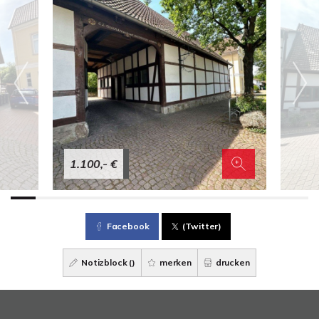
1.100,- €
Facebook
(Twitter)
Notizblock (
)
merken
drucken