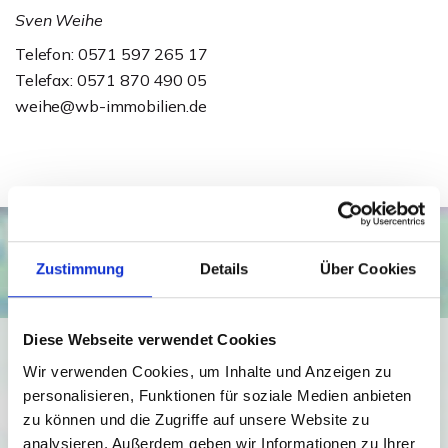
Sven Weihe
Telefon: 0571 597 265 17
Telefax: 0571 870 490 05
weihe@wb-immobilien.de
Zustimmung
Details
Über Cookies
Diese Webseite verwendet Cookies
Ich bin damit einverstanden, dass mir Karten von Google
Wir verwenden Cookies, um Inhalte und Anzeigen zu
angezeigt werden. Es gelten die
personalisieren, Funktionen für soziale Medien anbieten
Datenschutzbedingungen von Google
zu können und die Zugriffe auf unsere Website zu
(
https://policies.google.com/privacy
).
analysieren. Außerdem geben wir Informationen zu Ihrer