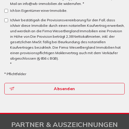
Mail an info@wb-immobilien.de widerrufen. *
Ich bin Eigentümer einer Immobilie.
Ich/wir bestätige/n die Provisionsvereinbarung für den Fall, dass
ich/wir diese Immobilie durch einen notariellen Kaufvertrag erwerbe/n,
und werde/n an die Firma WeserBergland Immobilien eine Provision
in Höhe von Die Provision beträgt 2,38 Nettokaltmieten, inkl. der
gesetzlichen MwSt. fällig bei Beurkundung des notariellen
Kaufvertrages bezahle/n. Die Firma WeserBergland Immobilien hat
einen provisionspflichtigen Maklervertrag auch mit dem Verkäufer
abgeschlossen (§ 656 c BGB).
*
* Pflichtfelder
Absenden
PARTNER & AUSZEICHNUNGEN