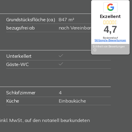
Exzellent
Grundstücksfläche (ca.)
847 m²
4,7
bezugsfrei ab
nach Vereinbarung
Basierend auf
56 Google-Bewertungen
Echtheit von Bewertungen
Unterkellert
Gäste-WC
Schlafzimmer
4
Küche
Einbauküche
inkl. MwSt., auf den notariell beurkundeten