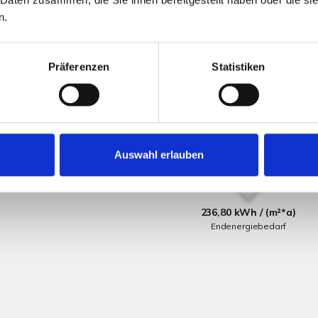
ständige Exposé nicht entgehen.
n.
Präferenzen
Statistiken
Auswahl erlauben
236,80 kWh / (m²*a)
Endenergiebedarf