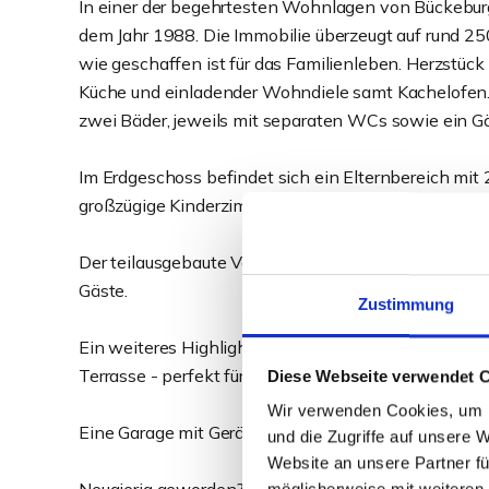
In einer der begehrtesten Wohnlagen von Bückeburg
dem Jahr 1988. Die Immobilie überzeugt auf rund 2
wie geschaffen ist für das Familienleben. Herzstüc
Küche und einladender Wohndiele samt Kachelofen. I
zwei Bäder, jeweils mit separaten WCs sowie ein 
Im Erdgeschoss befindet sich ein Elternbereich mit
großzügige Kinderzimmer sowie ein Duschbad.
Der teilausgebaute Vollkeller mit ca. 150 m² Fläche
Gäste.
Zustimmung
Ein weiteres Highlight ist der sonnige Süd-West-G
Terrasse - perfekt für entspannte Stunden und gese
Diese Webseite verwendet 
Wir verwenden Cookies, um I
Eine Garage mit Geräteraum und zwei Stellplätze ru
und die Zugriffe auf unsere 
Website an unsere Partner fü
möglicherweise mit weiteren