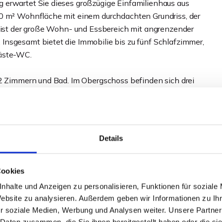
 erwartet Sie dieses großzügige Einfamilienhaus aus
50 m² Wohnfläche mit einem durchdachten Grundriss, der
k ist der große Wohn- und Essbereich mit angrenzender
nsgesamt bietet die Immobilie bis zu fünf Schlafzimmer,
Gäste-WC.
 2 Zimmern und Bad. Im Obergschoss befinden sich drei
 schafft zusätzlichen Raum für Hobby, Homeoffice oder
Details
arten mit altem Obstbaumbestand und teilüberdachter
llige Abende.
Cookies
nhalte und Anzeigen zu personalisieren, Funktionen für soziale
nden das attraktive Angebot ab.
Website zu analysieren. Außerdem geben wir Informationen zu I
r soziale Medien, Werbung und Analysen weiter. Unsere Partner
 Daten zusammen, die Sie ihnen bereitgestellt haben oder die s