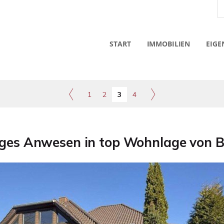
START
IMMOBILIEN
EIGE
1
2
3
4
ges Anwesen in top Wohnlage von 