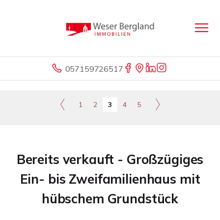
057159726517
1
2
3
4
5
Bereits verkauft - Großzügiges
Ein- bis Zweifamilienhaus mit
hübschem Grundstück