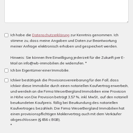
Ich habe die
Datenschutzerklärung
zur Kenntnis genommen. Ich
stimme zu, dass meine Angaben und Daten zur Beantwortung
meiner Anfrage elektronisch erhoben und gespeichert werden.
Hinweis: Sie können Ihre Einwilligung jederzeit für die Zukunft per E-
Mail an info@wb-immobilien.de widerrufen. *
Ich bin Eigentümer einer Immobilie.
Ich/wir bestätige/n die Provisionsvereinbarung für den Fall, dass
ich/wir diese Immobilie durch einen notariellen Kaufvertrag erwerbe/n,
und werde/n an die Firma WeserBergland Immobilien eine Provision
in Höhe von Die Provision beträgt 3,57 %, inkl. MwSt., auf den notariell
beurkundeten Kaufpreis. fällig bei Beurkundung des notariellen
Kaufvertrages bezahle/n. Die Firma WeserBergland Immobilien hat
einen provisionspflichtigen Maklervertrag auch mit dem Verkäufer
abgeschlossen (§ 656 c BGB).
*