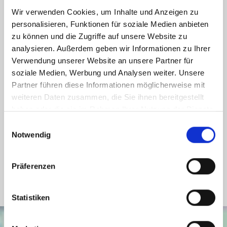
Weitere Informationen
Wir verwenden Cookies, um Inhalte und Anzeigen zu
personalisieren, Funktionen für soziale Medien anbieten
zu können und die Zugriffe auf unsere Website zu
Wesentlicher Energieträger
Gas
analysieren. Außerdem geben wir Informationen zu Ihrer
Energieausweis Ausstelldatum
2024-04-17
Verwendung unserer Website an unsere Partner für
Energieausweis gültig bis
16.04.2034
soziale Medien, Werbung und Analysen weiter. Unsere
Partner führen diese Informationen möglicherweise mit
Energieausweis Jahrgang
ab dem 1.5.2014
weiteren Daten zusammen, die Sie ihnen bereitgestellt
Energieausweis Werteklasse
F
haben oder die sie im Rahmen Ihrer Nutzung der Dienste
Energieausweis Baujahr
1965
gesammelt haben.
Einwilligungsauswahl
Notwendig
Energieausweis Gebäudeart
Wohngebäude
Heizung
Zentralheizung
Präferenzen
Befeuerung
Gas
Statistiken