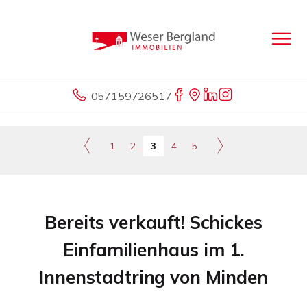
057159726517
1
2
3
4
5
Bereits verkauft! Schickes
Einfamilienhaus im 1.
Innenstadtring von Minden