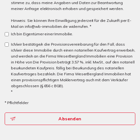
stimme zu, dass meine Angaben und Daten zur Beantwortung
meiner Anfrage elektronisch erhoben und gespeichert werden.
Hinweis: Sie können Ihre Einwilligung jederzeit für die Zukunft per E-
Mail an info@wb-immobilien.de widerrufen. *
Ich bin Eigentümer einer Immobilie.
Ich/wir bestätige/n die Provisionsvereinbarung für den Fall, dass
ich/wir diese Immobilie durch einen notariellen Kaufvertrag erwerbe/n,
und werde/n an die Firma WeserBergland Immobilien eine Provision
in Höhe von Die Provision beträgt 3,57 %, inkl. MwSt., auf den notariell
beurkundeten Kaufpreis. fällig bei Beurkundung des notariellen
Kaufvertrages bezahle/n. Die Firma WeserBergland Immobilien hat
einen provisionspflichtigen Maklervertrag auch mit dem Verkäufer
abgeschlossen (§ 656 c BGB).
*
* Pflichtfelder
Absenden