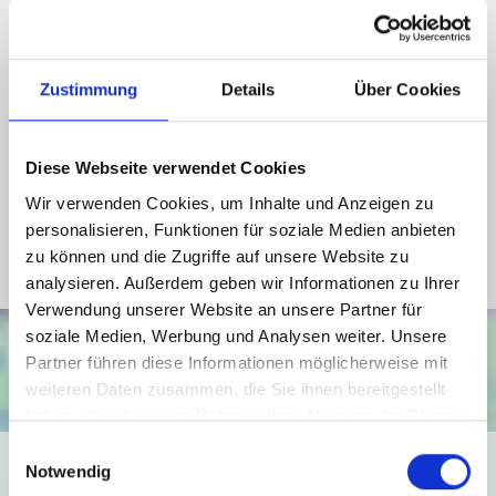
Energieausweis gültig bis
20.07.2032
Energieausweis Jahrgang
ab dem 1.5.2014
Energieausweis Werteklasse
D
Zustimmung
Details
Über Cookies
Energieausweis Baujahr
1923
Energieausweis Gebäudeart
Wohngebäude
Diese Webseite verwendet Cookies
Heizung
Zentralheizung
Wir verwenden Cookies, um Inhalte und Anzeigen zu
personalisieren, Funktionen für soziale Medien anbieten
Befeuerung
Gas
zu können und die Zugriffe auf unsere Website zu
analysieren. Außerdem geben wir Informationen zu Ihrer
Verwendung unserer Website an unsere Partner für
soziale Medien, Werbung und Analysen weiter. Unsere
Partner führen diese Informationen möglicherweise mit
weiteren Daten zusammen, die Sie ihnen bereitgestellt
haben oder die sie im Rahmen Ihrer Nutzung der Dienste
gesammelt haben.
Einwilligungsauswahl
Ich bin damit einverstanden, dass mir Karten von Google
Notwendig
angezeigt werden. Es gelten die