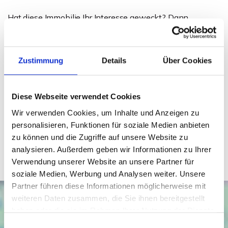
Hat diese Immobilie Ihr Interesse geweckt? Dann
vereinbaren Sie noch heute Ihren Besichtigungstermin!
Zustimmung
Details
Über Cookies
Ansprechpartner
David Behrendt
Diese Webseite verwendet Cookies
Telefon: 015234646972
Wir verwenden Cookies, um Inhalte und Anzeigen zu
Telefax: 0571 870 490 05
personalisieren, Funktionen für soziale Medien anbieten
dbehrendt@wb-immobilien.de
zu können und die Zugriffe auf unsere Website zu
analysieren. Außerdem geben wir Informationen zu Ihrer
Verwendung unserer Website an unsere Partner für
soziale Medien, Werbung und Analysen weiter. Unsere
Partner führen diese Informationen möglicherweise mit
weiteren Daten zusammen, die Sie ihnen bereitgestellt
haben oder die sie im Rahmen Ihrer Nutzung der Dienste
gesammelt haben.
Einwilligungsauswahl