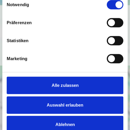
Notwendig
Ich bin damit einverstanden, dass mir Karten von Google
angezeigt werden. Es gelten die
Präferenzen
Datenschutzbedingungen von Google
(
https://policies.google.com/privacy
).
Statistiken
Ich bin einverstanden
Marketing
Alle zulassen
Auswahl erlauben
Ablehnen