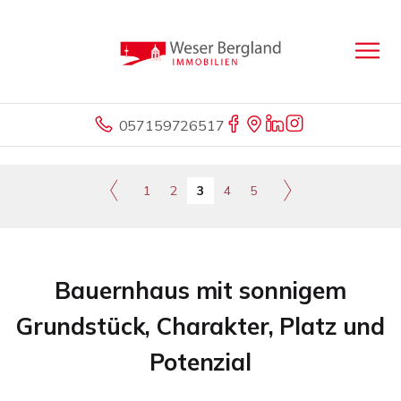
057159726517
1
2
3
4
5
Bauernhaus mit sonnigem
Grundstück, Charakter, Platz und
Potenzial