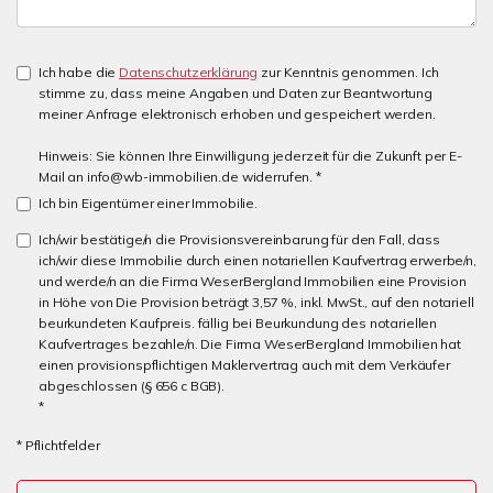
Ich habe die
Datenschutzerklärung
zur Kenntnis genommen. Ich
stimme zu, dass meine Angaben und Daten zur Beantwortung
meiner Anfrage elektronisch erhoben und gespeichert werden.
Hinweis: Sie können Ihre Einwilligung jederzeit für die Zukunft per E-
Mail an info@wb-immobilien.de widerrufen. *
Ich bin Eigentümer einer Immobilie.
Ich/wir bestätige/n die Provisionsvereinbarung für den Fall, dass
ich/wir diese Immobilie durch einen notariellen Kaufvertrag erwerbe/n,
und werde/n an die Firma WeserBergland Immobilien eine Provision
in Höhe von Die Provision beträgt 3,57 %, inkl. MwSt., auf den notariell
beurkundeten Kaufpreis. fällig bei Beurkundung des notariellen
Kaufvertrages bezahle/n. Die Firma WeserBergland Immobilien hat
einen provisionspflichtigen Maklervertrag auch mit dem Verkäufer
abgeschlossen (§ 656 c BGB).
*
* Pflichtfelder