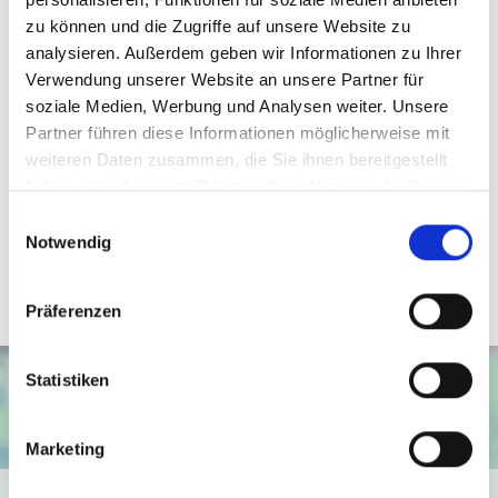
die Mieter.
zu können und die Zugriffe auf unsere Website zu
analysieren. Außerdem geben wir Informationen zu Ihrer
Verwendung unserer Website an unsere Partner für
Ansprechpartner
soziale Medien, Werbung und Analysen weiter. Unsere
Partner führen diese Informationen möglicherweise mit
Daniel Behrendt
weiteren Daten zusammen, die Sie ihnen bereitgestellt
Telefon: 057159726517
haben oder die sie im Rahmen Ihrer Nutzung der Dienste
Telefax: 0571 870 490 05
gesammelt haben.
Einwilligungsauswahl
behrendt@wb-immobilien.de
Notwendig
Präferenzen
Statistiken
Marketing