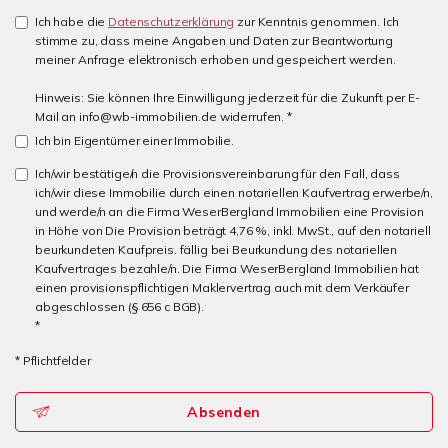
Ich habe die
Datenschutzerklärung
zur Kenntnis genommen. Ich
stimme zu, dass meine Angaben und Daten zur Beantwortung
meiner Anfrage elektronisch erhoben und gespeichert werden.
Hinweis: Sie können Ihre Einwilligung jederzeit für die Zukunft per E-
Mail an info@wb-immobilien.de widerrufen. *
Ich bin Eigentümer einer Immobilie.
Ich/wir bestätige/n die Provisionsvereinbarung für den Fall, dass
ich/wir diese Immobilie durch einen notariellen Kaufvertrag erwerbe/n,
und werde/n an die Firma WeserBergland Immobilien eine Provision
in Höhe von Die Provision beträgt 4,76 %, inkl. MwSt., auf den notariell
beurkundeten Kaufpreis. fällig bei Beurkundung des notariellen
Kaufvertrages bezahle/n. Die Firma WeserBergland Immobilien hat
einen provisionspflichtigen Maklervertrag auch mit dem Verkäufer
abgeschlossen (§ 656 c BGB).
*
* Pflichtfelder
Absenden