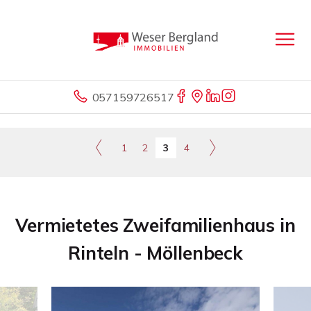
057159726517
1
2
3
4
Vermietetes Zweifamilienhaus in
Rinteln - Möllenbeck