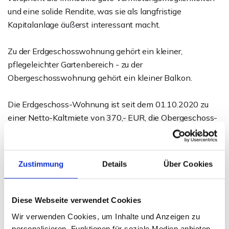
und eine solide Rendite, was sie als langfristige
Kapitalanlage äußerst interessant macht.
Zu der Erdgeschosswohnung gehört ein kleiner,
pflegeleichter Gartenbereich - zu der
Obergeschosswohnung gehört ein kleiner Balkon.
Die Erdgeschoss-Wohnung ist seit dem 01.10.2020 zu
einer Netto-Kaltmiete von 370,- EUR, die Obergeschoss-
Wohnung seit dem 01.04.2025 zu einer Netto-Kaltmiete
von 430,- EUR vermietet.
Zustimmung
Details
Über Cookies
Sehr praktisch ist der für beide Parteien zu nutzende
Keller - neben viel Platz für Abstellmöglichkeiten sind
hier auch Anschlüsse für Waschmaschine und Trockner
Diese Webseite verwendet Cookies
vorgesehen. Abgerundet wird das Angebot durch ein
Wir verwenden Cookies, um Inhalte und Anzeigen zu
Carport und einen weiteren PKW-Außen-Stellplatz für
personalisieren, Funktionen für soziale Medien anbieten