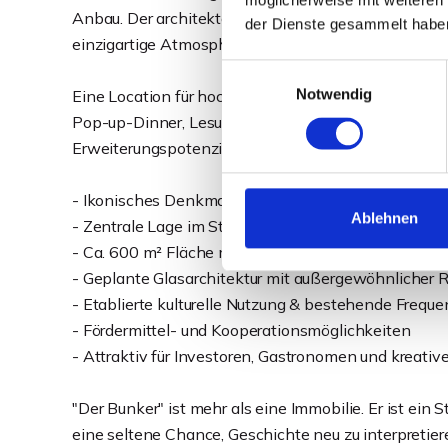
Anbau. Der architektonische Kontrast zwischen his
der Dienste gesammelt habe
einzigartige Atmosphäre.
Einwilligungsauswahl
Notwendig
Eine Location für hochwertige Gastronomie mit flexib
Pop-up-Dinner, Lesungen, Konzerte oder kreative 
Erweiterungspotenzial eröffnen vielfältige Nutzung
- Ikonisches Denkmal mit hohem Wiedererkennung
Ablehnen
- Zentrale Lage im Stadtzentrum von Minden | Köni
- Ca. 600 m² Fläche mit Erweiterungspotenzial inn
- Geplante Glasarchitektur mit außergewöhnlicher
- Etablierte kulturelle Nutzung & bestehende Freque
- Fördermittel- und Kooperationsmöglichkeiten
- Attraktiv für Investoren, Gastronomen und kreative
"Der Bunker" ist mehr als eine Immobilie. Er ist ein 
eine seltene Chance, Geschichte neu zu interpretiere