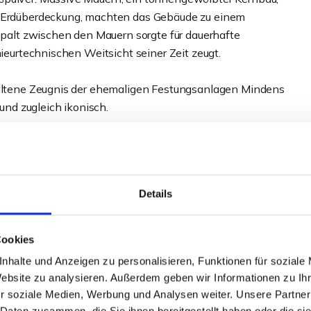
nd Erdüberdeckung, machten das Gebäude zu einem
tspalt zwischen den Mauern sorgte für dauerhafte
nieurtechnischen Weitsicht seiner Zeit zeugt.
rhaltene Zeugnis der ehemaligen Festungsanlagen Mindens
nd zugleich ikonisch.
eit der Stadt diente, ist heute ein fester Bestandteil des
in das kulturelle Herz Mindens. Als etablierte Event- und
Details
cht - mit regelmäßigen Veranstaltungen,
eit über die Stadtgrenzen hinaus. Zum Angebot gehören
Cookies
nhalte und Anzeigen zu personalisieren, Funktionen für soziale
ne Gelegenheit, Denkmal, Kultur und wirtschaftlich
Website zu analysieren. Außerdem geben wir Informationen zu I
ereinen. Die vorliegende Konzeptstudie sieht eine
r soziale Medien, Werbung und Analysen weiter. Unsere Partner
nzt durch einen modernen, lichtdurchfluteten Glas-
 Daten zusammen, die Sie ihnen bereitgestellt haben oder die s