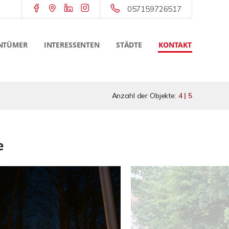
057159726517
NTÜMER
INTERESSENTEN
STÄDTE
KONTAKT
Anzahl der Objekte:
4 | 5
e