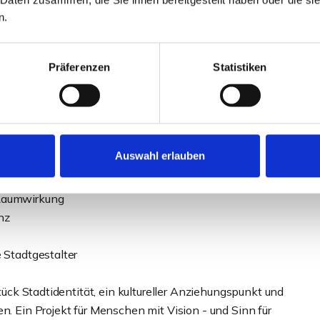
torischer Substanz und zeitgemäßem Design schafft eine
n.
Präferenzen
Statistiken
len Event- und Kulturflächen - ideal für private Feiern,
Formate. Innen- und Außengastronomie sowie
smöglichkeiten.
swert
Auswahl erlauben
gswall
en & außen
 Raumwirkung
nz
 Stadtgestalter
Stück Stadtidentität, ein kultureller Anziehungspunkt und
n. Ein Projekt für Menschen mit Vision - und Sinn für