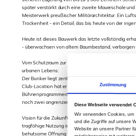
später verstärkt durch eine zweite Mauerschale u
Meisterwerk preußischer Militärarchitektur. Ein Luf
Trockenheit - ein Detail, das bis heute von der inge
Heute ist dieses Bauwerk das letzte vollständig e
- überwachsen von altem Baumbestand, verborgen u
Vom Schutzraum zur Kultstätte. Was einst der Sicherh
urbanen Lebens:
Der Bunker liegt zentral am Königswall, eingebettet 
Zustimmung
Club-Location hat er sich längst einen Namen gema
Bühnenprogrammen und einer starken Strahlkraft w
noch zwei angrenzende Gebäude.
Diese Webseite verwendet 
Wir verwenden Cookies, um I
Vision für die Zukunft: "Der Bunker" bietet die selte
und die Zugriffe auf unsere 
tragfähige Nutzung in einem Leuchtturmprojekt zu v
Website an unsere Partner fü
behutsame Öffnung des massiven Bestands vor, ergä
möglicherweise mit weiteren