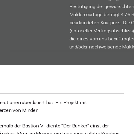
Bestätigung der gewünschten 
Maklercourtage beträgt 4,76%, 
beurkundeten Kaufpreis. Die 
(notarieller Vertragsabschluss)
die eines von uns beauftragt
und/oder nachweisende Makler
erationen überdauert hat. Ein Projekt mit
erzen von Minden.
rhalb der Bastion VI, diente "Der Bunker" einst der
ßpulver. Massive Mauern, ein tonnengewölbter Kernbau,