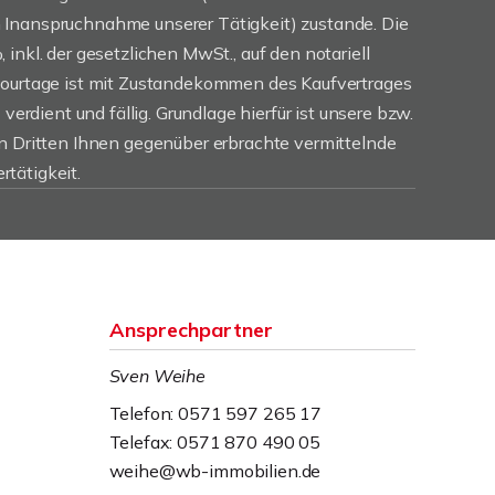
Inanspruchnahme unserer Tätigkeit) zustande. Die
inkl. der gesetzlichen MwSt., auf den notariell
Courtage ist mit Zustandekommen des Kaufvertrages
 verdient und fällig. Grundlage hierfür ist unsere bzw.
en Dritten Ihnen gegenüber erbrachte vermittelnde
tätigkeit.
Ansprechpartner
Sven Weihe
Telefon: 0571 597 265 17
Telefax: 0571 870 490 05
weihe@wb-immobilien.de