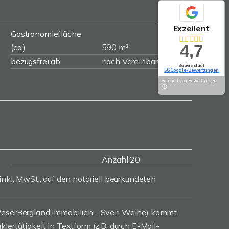
Exzellent
Gastronomiefläche
4,7
(ca.)
590 m²
bezugsfrei ab
nach Vereinbarung
Basierend auf
56 Google-Bewertungen
Echtheit von Bewertungen
Anzahl 20
inkl. MwSt., auf den notariell beurkundeten
(WeserBergland Immobilien - Sven Weihe) kommt
lertätigkeit in Textform (z.B. durch E-Mail-