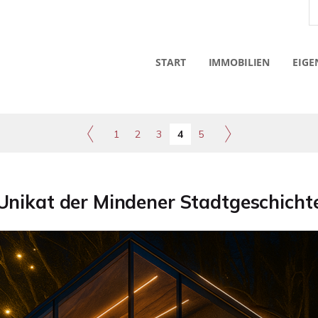
START
IMMOBILIEN
EIGE
1
2
3
4
5
Unikat der Mindener Stadtgeschicht